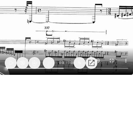
0:00
/
0:00
1x
34_lanza_burgertime_objet10