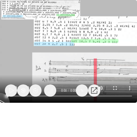
0:00
/
0:00
1x
09_risset_songes_animation_0'00-
0'22.mp4