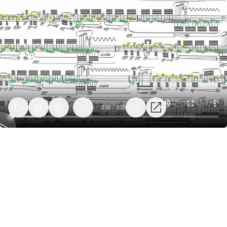
0:00
/
0:00
1x
03_lanza_burgertime_allegrochirurgo_slicing