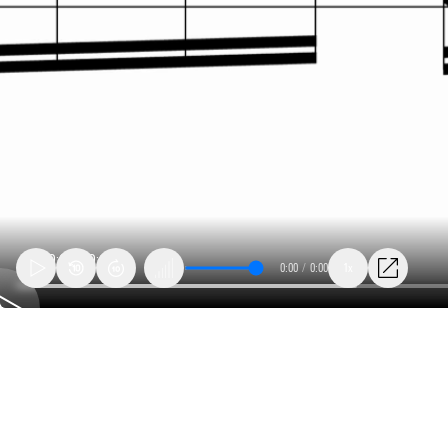
0:00
/
0:00
1x
07_lanza_burgertime_gotcaught