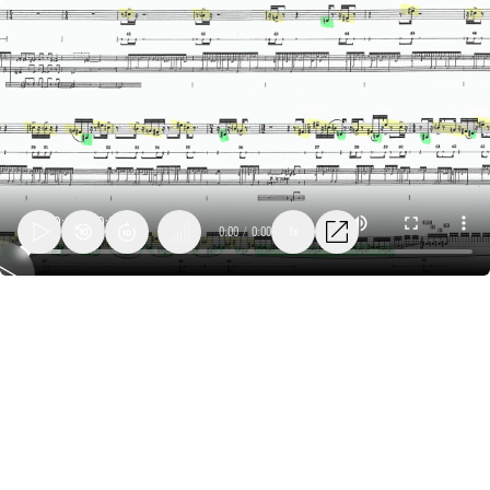
0:00
/
0:00
1x
08_Lanza_burgertime_processusb