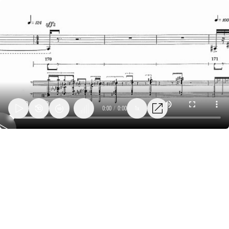
0:00
/
0:00
1x
28_lanza_burgertime_objet6