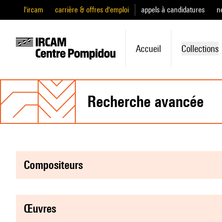
l'ircam
carrière & offres d'emploi
appels à candidatures
n
Accueil
Collections
recherche avancée
compositeurs
œuvres