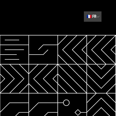
🇫🇷
FR