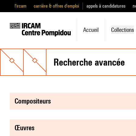
l'ircam
carrière & offres d'emploi
appels à candidatures
n
Accueil
Collections
recherche avancée
compositeurs
œuvres