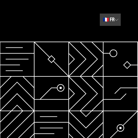
🇫🇷
FR