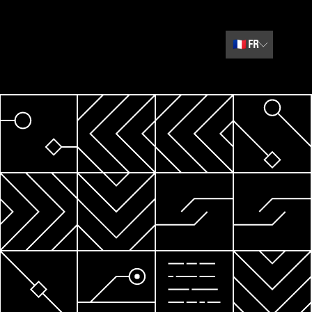
🇫🇷
FR