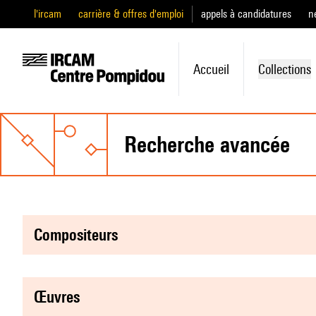
l'ircam
carrière & offres d'emploi
appels à candidatures
n
Accueil
Collections
recherche avancée
compositeurs
œuvres