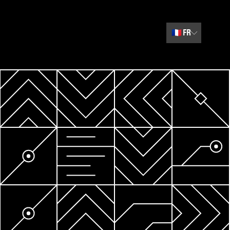
🇫🇷
FR