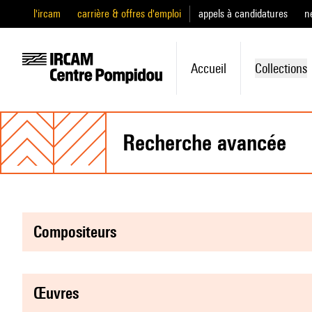
l'ircam
carrière & offres d'emploi
appels à candidatures
n
Accueil
Collections
recherche avancée
compositeurs
œuvres