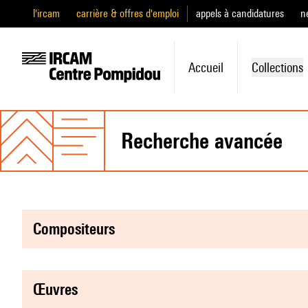
l'ircam
carrière & offres d'emploi
appels à candidatures
n
Accueil
Collections
recherche avancée
compositeurs
œuvres