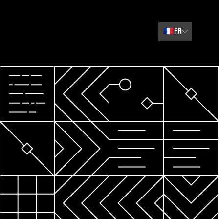
🇫🇷
FR