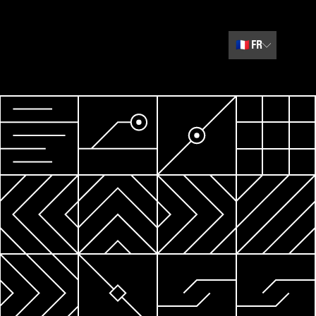
🇫🇷
FR