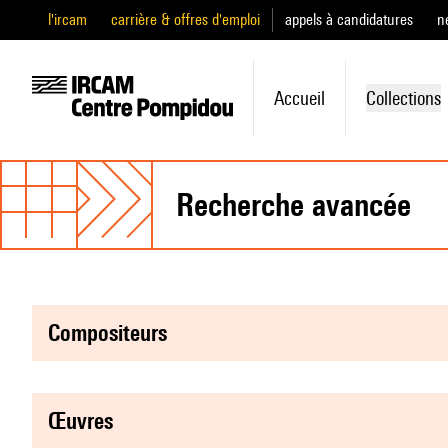
l'ircam
carrière & offres d'emploi
appels à candidatures
n
Accueil
Collections
recherche avancée
compositeurs
œuvres