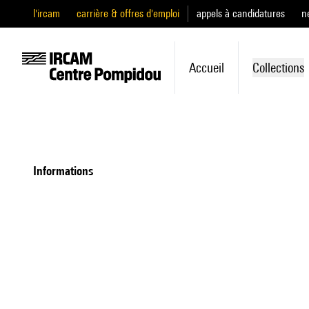
l'ircam
carrière & offres d'emploi
appels à candidatures
n
Accueil
Collections
informations