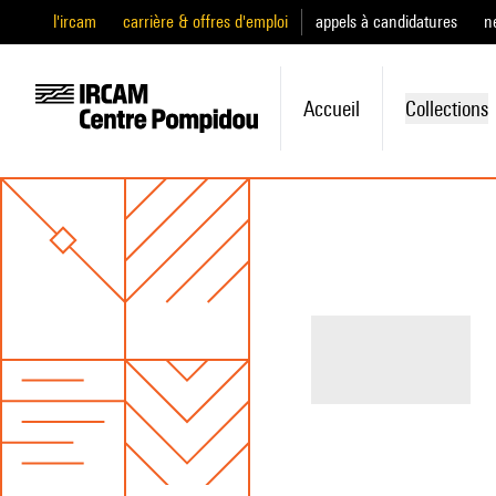
l'ircam
carrière & offres d'emploi
appels à candidatures
n
Accueil
Collections