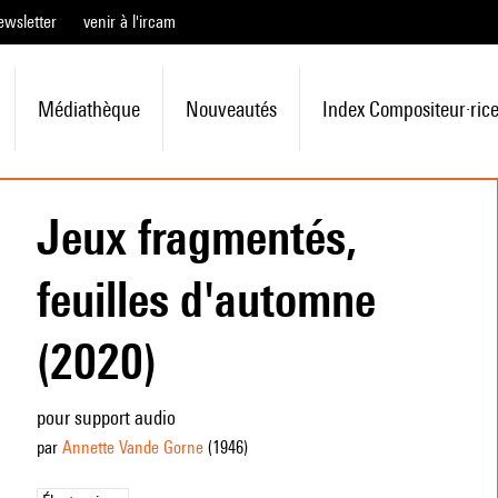
ewsletter
venir à l'ircam
Médiathèque
Nouveautés
Index Compositeur·ric
Jeux fragmentés,
feuilles d'automne
(2020)
pour support audio
par
Annette Vande Gorne
(1946
)