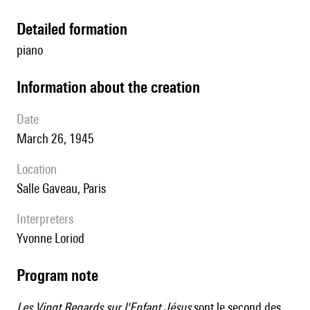
detailed formation
piano
information about the creation
date
March 26, 1945
location
salle Gaveau, Paris
interpreters
Yvonne Loriod
Program note
Les Vingt Regards sur l'Enfant Jésus
sont le second des