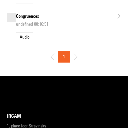
Congruences
undefined 00:16:51
Audio
1
IRCAM
1, place Igor-Stravinsky