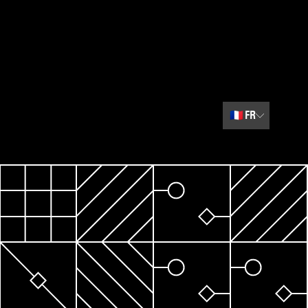
🇫🇷
FR