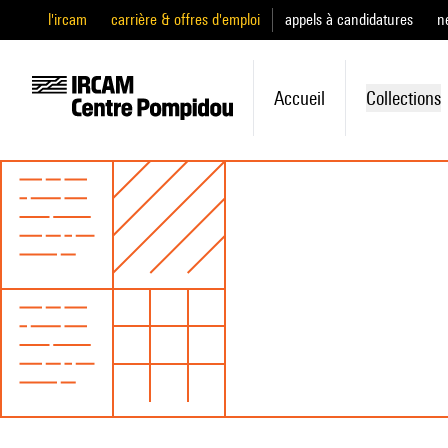
l'ircam
carrière & offres d'emploi
appels à candidatures
n
Accueil
Collections