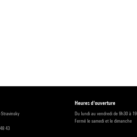
heures d'ouverture
r-Stravinsky
Du lundi au vendredi de 9h30 à 1
Fermé le samedi et le dimanche
 48 43