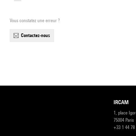
Vous constatez une erreur ?
contactez-nous
IRCAM
1, place Igo
75004 Paris
+33 1 44 78