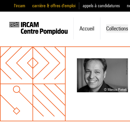
l'ircam
carrière & offres d'emploi
appels à candidatures
n
Accueil
Collections
© Marcus Pietrek