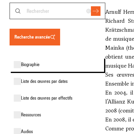
Arnulf Her
Richard St
Krätzschma
recherche avancée
de musique 
Mainka (thé
obtient un
biographie
musique Han
Ses œuvre
liste des œuvres par dates
Ensemble in
En 2004, i
liste des œuvres par effectifs
l’Allianz K
2008 (comit
ressources
En 2008, il
Comme profe
audios