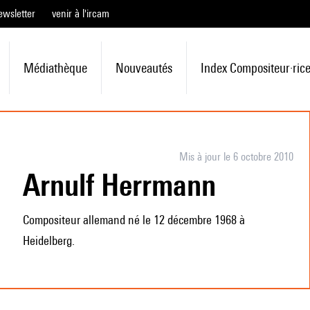
ewsletter
venir à l'ircam
Médiathèque
Nouveautés
Index Compositeur·ric
Mis à jour le 6 octobre 2010
Arnulf Herrmann
Compositeur allemand né le 12 décembre 1968 à
Heidelberg.