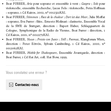
Beat FURRER,
Aria
pour soprano et ensemble à vent ;
Gaspra
;
Solo
pour
violoncelle, ensemble Recherche, Lucas Fels : violoncelle, Petra Hoffman
: soprano, 1 Cd Kairos, 2002, n° 0012322KAI.
Beat FURRER,
Stimmen
;
Face de la chaleur
;
Dort ist das Meer
, Julie Moffat
: soprano, Eva Furrer : flûte, Ernesto Molinari : clarinette, Ensemble Vocal
de la SWR de Stuttgart, direction : Rupert Huber, Schlagquartett de
Cologne, Symphonique de la Radio de Vienne, Beat Furrer : direction, 1
Cd Kairos, 2001, n° 0012272KAI.
Beat FURRER,
Nuun
;
Presto con fuoco
;
Still
;
Poemas
, Klangforum Wien,
direction : Peter Eötvös, Sylvain Cambreling, 1 Cd Kairos, 2000, n°
0012062KAI.
Beat FURRER,
Mobile for Shakespeare
, Ensemble Avantgarde, direction :
Beat Furrer, 1 Cd Hat Art, coll. Hat Now, 1999.
Vous constatez une erreur ?
contactez-nous