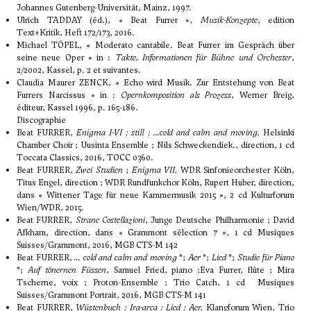
Johannes Gutenberg-Universität, Mainz, 1997.
Ulrich TADDAY (éd.), « Beat Furrer »,
Musik-Konzepte
, edition
Text+Kritik, Heft 172/173, 2016.
Michael TÖPEL, « Moderato cantabile. Beat Furrer im Gespräch über
seine neue Oper » in :
Takte, Informationen für Bühne und Orchester
,
2/2002, Kassel, p. 2 et suivantes.
Claudia Maurer ZENCK, « Echo wird Musik. Zur Entstehung von Beat
Furrers Narcissus » in :
Opernkomposition als Prozess
, Werner Breig,
éditeur, Kassel 1996, p. 165-186.
Discographie
Beat FURRER,
Enigma I-VI ; still ; ...cold and calm and moving,
Helsinki
Chamber Choir ; Uusinta Ensemble ; Nils Schweckendiek., direction, 1 cd
Toccata Classics, 2016, TOCC 0360.
Beat FURRER,
Zwei Studien
;
Enigma VII,
WDR Sinfonieorchester Köln,
Titus Engel, direction ; WDR Rundfunkchor Köln, Rupert Huber, direction,
dans « Wittener Tage für neue Kammermusik 2015 », 2 cd Kulturforum
Wien/WDR, 2015.
Beat FURRER,
Strane Costellazioni
, Junge Deutsche Philharmonie ; David
Afkham, direction, dans « Grammont sélection 7 », 1 cd Musiques
Suisses/Grammont, 2016, MGB CTS-M 142
Beat FURRER,
... cold and calm and moving
*;
Aer
*;
Lied
*;
Studie für Piano
*;
Auf tönernen Füssen
, Samuel Fried, piano ;Eva Furrer, flûte ; Mira
Tscherne, voix ; Proton-Ensemble ; Trio Catch, 1 cd Musiques
Suisses/Grammont Portrait, 2016, MGB CTS-M 141
Beat FURRER,
Wüstenbuch ; Ira-arca ; Lied ; Aer,
Klangforum Wien, Trio