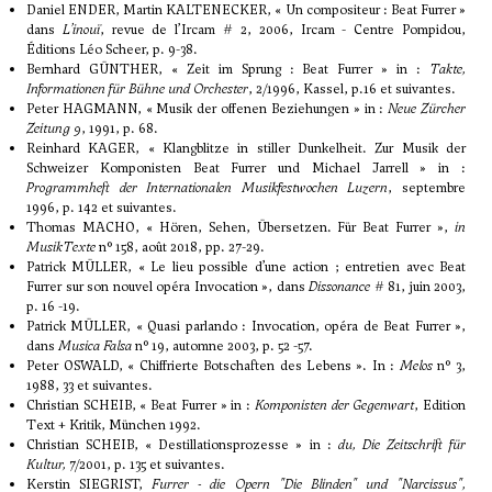
Daniel ENDER, Martin KALTENECKER, « Un compositeur : Beat Furrer »
dans
L’inouï
, revue de l’Ircam # 2, 2006, Ircam - Centre Pompidou,
Éditions Léo Scheer, p. 9-38.
Bernhard GÜNTHER, « Zeit im Sprung : Beat Furrer » in :
Takte,
Informationen für Bühne und Orchester
, 2/1996, Kassel, p.16 et suivantes.
Peter HAGMANN, « Musik der offenen Beziehungen » in :
Neue Zürcher
Zeitung 9
, 1991, p. 68.
Reinhard KAGER, « Klangblitze in stiller Dunkelheit. Zur Musik der
Schweizer Komponisten Beat Furrer und Michael Jarrell » in :
Programmheft der Internationalen Musikfestwochen Luzern
, septembre
1996, p. 142 et suivantes.
Thomas MACHO, « Hören, Sehen, Übersetzen. Für Beat Furrer »,
in
MusikTexte
n° 158, août 2018, pp. 27-29.
Patrick MÜLLER, « Le lieu possible d’une action ; entretien avec Beat
Furrer sur son nouvel opéra Invocation », dans
Dissonance
# 81, juin 2003,
p. 16 -19.
Patrick MÜLLER, « Quasi parlando : Invocation, opéra de Beat Furrer »,
dans
Musica Falsa
n° 19, automne 2003, p. 52 -57.
Peter OSWALD, « Chiffrierte Botschaften des Lebens ». In :
Melos
n° 3,
1988, 33 et suivantes.
Christian SCHEIB, « Beat Furrer » in :
Komponisten der Gegenwart
, Edition
Text + Kritik, München 1992.
Christian SCHEIB, « Destillationsprozesse » in :
du, Die Zeitschrift für
Kultur,
7/2001, p. 135 et suivantes.
Kerstin SIEGRIST,
Furrer - die Opern "Die Blinden" und "Narcissus",