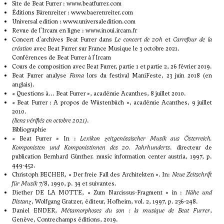
Site de Beat Furrer :
www.beatfurrer.com
Éditions Bärenreiter :
www.baerenreiter.com
Universal edition :
www.universaledition.com
Revue de l’Ircam en ligne :
www.inoui.ircam.fr
Concert d'archives Beat Furrer
dans
Le concert de 20h
et
Carrefour de la
création
avec Beat Furrer
sur France Musique le 3 octobre 2021.
Conférences de Beat Furrer à l'Ircam
Cours de composition avec Beat Furrer,
partie 1
et
partie 2
, 26 février 2019.
Beat Furrer analyse
Fama
lors du festival ManiFeste, 23 juin 2018 (en
anglais).
«
Questions à... Beat Furrer
», académie Acanthes, 8 juillet 2010.
«
Beat Furrer : A propos de Wüstenbüch
», académie Acanthes, 9 juillet
2010.
(liens vérifiés en octobre 2021)
.
Bibliographie
« Beat Furrer » In :
Lexikon zeitgenössischer Musik aus Österreich.
Komponisten und Komponistinnen des 20. Jahrhunderts
. directeur de
publication Bernhard Günther. music information center austria, 1997, p.
449-452.
Christoph BECHER, « Der freie Fall des Architekten ». In:
Neue Zeitschrift
für Musik
7/8, 1990, p. 34 et suivantes.
Diether DE LA MOTTE, « Zum Narcissus-Fragment » in :
Nähe und
Distanz
, Wolfgang Gratzer, éditeur, Hofheim, vol. 2, 1997, p. 236-248.
Daniel ENDER,
Métamorphoses du son : la musique de Beat Furrer
,
Genève, Contrechamps éditions, 2019.