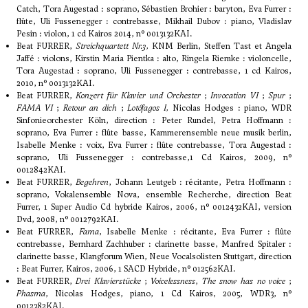
Catch, Tora Augestad : soprano, Sébastien Brohier : baryton, Eva Furrer :
flûte, Uli Fussenegger : contrebasse, Mikhail Dubov : piano, Vladislav
Pesin : violon, 1 cd Kairos 2014, n° 0013132KAI.
Beat FURRER,
Streichquartett Nr.3,
KNM Berlin, Steffen Tast et Angela
Jaffé : violons, Kirstin Maria Pientka : alto, Ringela Riemke : violoncelle,
Tora Augestad : soprano, Uli Fussenegger : contrebasse, 1 cd Kairos,
2010, n° 0013132KAI.
Beat FURRER,
Konzert für Klavier und Orchester
;
Invocation VI
;
Spur
;
FAMA VI
;
Retour an dich
;
Lotófagos I,
Nicolas Hodges : piano, WDR
Sinfonieorchester Köln, direction : Peter Rundel, Petra Hoffmann :
soprano, Eva Furrer : flûte basse, Kammerensemble neue musik berlin,
Isabelle Menke : voix, Eva Furrer : flûte contrebasse, Tora Augestad :
soprano, Uli Fussenegger : contrebasse,1 Cd Kairos, 2009, n°
0012842KAI.
Beat FURRER,
Begehren
, Johann Leutgeb : récitante, Petra Hoffmann :
soprano, Vokalensemble Nova, ensemble Recherche, direction Beat
Furrer, 1 Super Audio Cd hybride Kairos, 2006, n° 0012432KAI, version
Dvd, 2008, n° 0012792KAI.
Beat FURRER,
Fama
, Isabelle Menke : récitante, Eva Furrer : flûte
contrebasse, Bernhard Zachhuber : clarinette basse, Manfred Spitaler :
clarinette basse, Klangforum Wien, Neue Vocalsolisten Stuttgart, direction
: Beat Furrer, Kairos, 2006, 1 SACD Hybride, n° 012562KAI.
Beat FURRER,
Drei Klavierstücke
;
Voicelessness
,
The snow has no voice
;
Phasma
, Nicolas Hodges, piano, 1 Cd Kairos, 2005, WDR3, n°
0012382KAI.