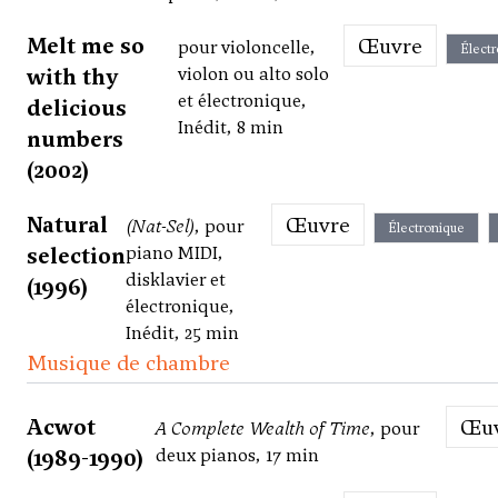
Melt me so
Œuvre
pour violoncelle,
Élect
with thy
violon ou alto solo
et électronique,
delicious
Inédit, 8 min
numbers
(2002)
Natural
Œuvre
(Nat-Sel)
, pour
Électronique
selection
piano MIDI,
disklavier et
(1996)
électronique,
Inédit, 25 min
Musique de chambre
Acwot
Œ
A Complete Wealth of Time
, pour
(1989-1990)
deux pianos, 17 min