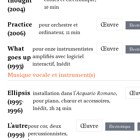
thought
10 min
(2004)
Practice
Œuvre
pour orchestre et
Élect
(2006)
ordinateur, 11 min
What
Œuvre
pour onze instrumentistes
Élect
goes up
amplifiés avec logiciel
interactif, Inédit
(1993)
Musique vocale et instrument(s)
Ellipsis
Œ
installation dans l'
Acquario Romano
,
(1995-
pour piano, chœur et accessoires,
Inédit, 2h 24 min
1996)
L’autre
Œuvre
pour cor, deux
Électronique
(1999)
percussionnistes,