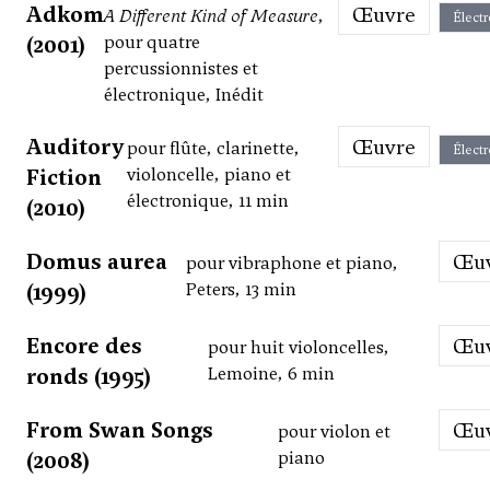
Adkom
Œuvre
A Different Kind of Measure
,
Élect
(2001)
pour quatre
percussionnistes et
électronique, Inédit
Auditory
Œuvre
pour flûte, clarinette,
Élect
Fiction
violoncelle, piano et
électronique, 11 min
(2010)
Domus aurea
Œ
pour vibraphone et piano,
(1999)
Peters, 13 min
Encore des
Œ
pour huit violoncelles,
ronds (1995)
Lemoine, 6 min
From Swan Songs
Œ
pour violon et
(2008)
piano