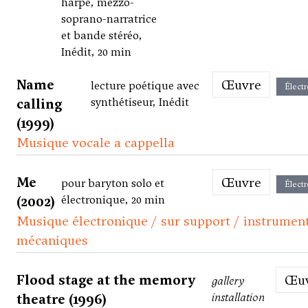
harpe, mezzo-
soprano-narratrice
et bande stéréo,
Inédit, 20 min
Name
Œuvre
lecture poétique avec
Élect
calling
synthétiseur, Inédit
(1999)
Musique vocale a cappella
Me
Œuvre
pour baryton solo et
Élect
(2002)
électronique, 20 min
Musique électronique / sur support / instrumen
mécaniques
Flood stage at the memory
Œ
gallery
theatre (1996)
installation