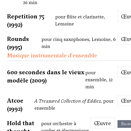
20 min
Repetition 75
Œ
pour flûte et clarinette,
(1992)
Lemoine
Rounds
Œ
pour cinq saxophones, Lemoine, 6
(1995)
min
Musique instrumentale d'ensemble
600 secondes dans le vieux
Œ
pour
modèle (2009)
ensemble, 12
min
Atcoe
Œ
A Treasured Collection of Eddies
, pour
(1992)
ensemble
Hold that
Œuvre
pour orchestre à
Élect
cordes et électronique,