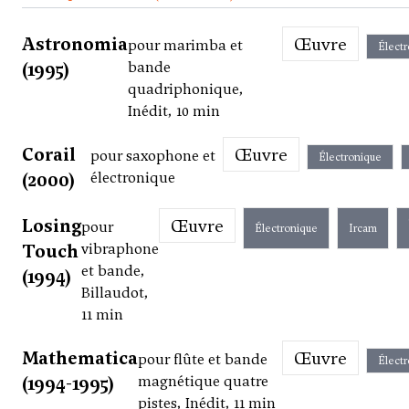
Astronomia
Œuvre
pour marimba et
Élect
(1995)
bande
quadriphonique,
Inédit, 10 min
Corail
Œuvre
pour saxophone et
Électronique
(2000)
électronique
Losing
Œuvre
pour
Électronique
Ircam
Touch
vibraphone
et bande,
(1994)
Billaudot,
11 min
Mathematica
Œuvre
pour flûte et bande
Élect
(1994-1995)
magnétique quatre
pistes, Inédit, 11 min