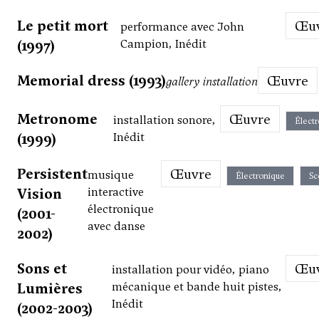
Le petit mort
Œ
performance avec John
(1997)
Campion, Inédit
Memorial dress (1993)
Œuvre
gallery installation
Metronome
Œuvre
installation sonore,
Élect
(1999)
Inédit
Persistent
Œuvre
musique
Électronique
Sc
Vision
interactive
électronique
(2001-
avec danse
2002)
Sons et
Œ
installation pour vidéo, piano
Lumières
mécanique et bande huit pistes,
Inédit
(2002-2003)