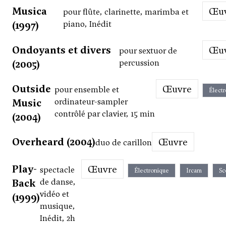
Musica
Œ
pour flûte, clarinette, marimba et
(1997)
piano, Inédit
Ondoyants et divers
Œ
pour sextuor de
(2005)
percussion
Outside
Œuvre
pour ensemble et
Élect
Music
ordinateur-sampler
contrôlé par clavier, 15 min
(2004)
Overheard (2004)
Œuvre
duo de carillon
Play-
Œuvre
spectacle
Électronique
Ircam
Sc
Back
de danse,
vidéo et
(1999)
musique,
Inédit, 2h