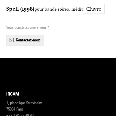
Spell (1998)
Œuvre
pour bande stéréo, Inédit
Vous constatez une erreur ?
contactez-nous
IRCAM
1, place Igor-Stravinsky
75004 Paris
+33 1 44 78 48 43