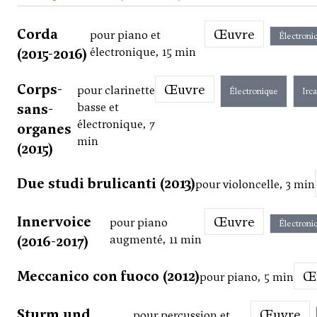
Corda
Œuvre
pour piano et
Électroni
(2015-2016)
électronique, 15 min
Corps-
Œuvre
pour clarinette
Électronique
Irc
sans-
basse et
électronique, 7
organes
min
(2015)
Due studi brulicanti (2013)
pour violoncelle, 3 min
Innervoice
Œuvre
pour piano
Électroni
(2016-2017)
augmenté, 11 min
Meccanico con fuoco (2012)
pour piano, 5 min
Sturm und
Œuvre
pour percussion et