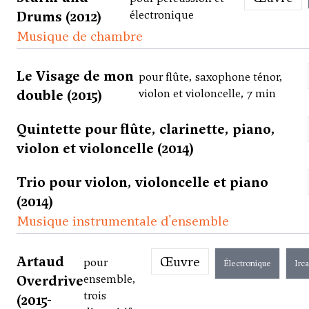
Drums (2012)
électronique
Musique de chambre
Le Visage de mon
pour flûte, saxophone ténor,
double (2015)
violon et violoncelle, 7 min
Quintette pour flûte, clarinette, piano,
violon et violoncelle (2014)
Trio pour violon, violoncelle et piano
(2014)
Musique instrumentale d'ensemble
Artaud
Œuvre
pour
Électronique
Irc
Overdrive
ensemble,
trois
(2015-