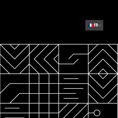
🇫🇷
FR