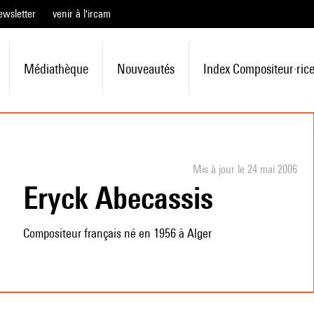
ewsletter
venir à l'ircam
Médiathèque
Nouveautés
Index Compositeur·ric
Mis à jour le 24 mai 2006
Eryck Abecassis
Compositeur français né en 1956 à Alger