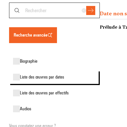
Date non s
Prélude à 
recherche avancée
biographie
liste des œuvres par dates
liste des œuvres par effectifs
audios
Vous constatez une erreur ?