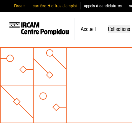
l'ircam
carrière & offres d'emploi
appels à candidatures
n
Accueil
Collections