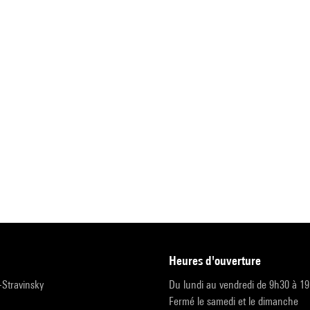
heures d'ouverture
r-Stravinsky
Du lundi au vendredi de 9h30 à 1
Fermé le samedi et le dimanche