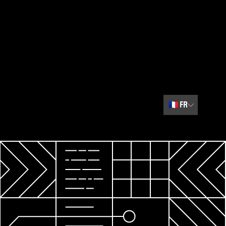
🇫🇷
FR