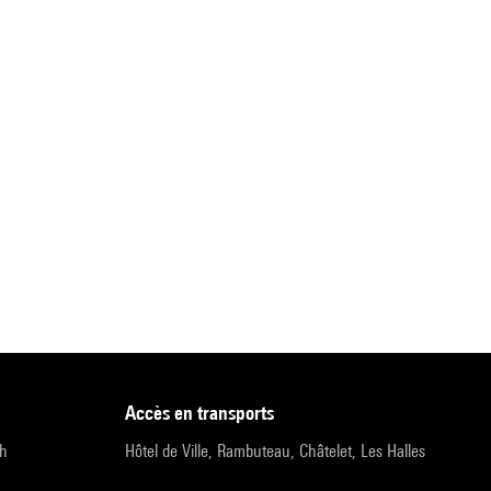
accès en transports
9h
Hôtel de Ville, Rambuteau, Châtelet, Les Halles