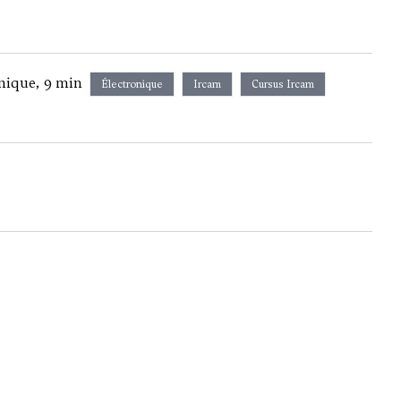
nique, 9 min
Électronique
Ircam
Cursus Ircam