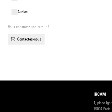
audios
Vous constatez une erreur ?
contactez-nous
IRCAM
1, place Igo
75004 Paris