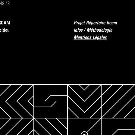
 48 43
’IRCAM
Projet Répertoire Ircam
pidou
Infos / Méthodologie
Mentions Légales