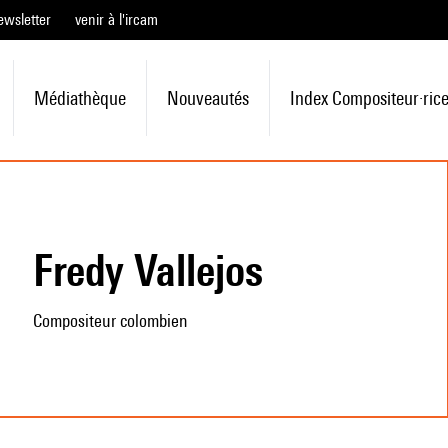
ewsletter
venir à l'ircam
Médiathèque
Nouveautés
Index Compositeur·ric
Fredy Vallejos
Compositeur colombien