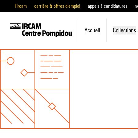
l'ircam
carrière & offres d'emploi
appels à candidatures
n
Accueil
Collections