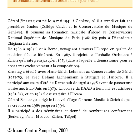
Informations antérieures à 2002: mise à jour à venir
Gérard Zinsstag est né le 9 mai 1941 à Genève, où il a grandi et fait ses
premières études (Collège Calvin et le Conservatoire de Musique de
Genève). Il poursuit sa formation musicale d'abord au Conservatoire
National Supérieur de Musique de Paris (1961-63) puis à l'Accademia
Chigiana à Sienne.
De 1964 à 1967 il vit à Rome, voyageant à travers l'Europe en qualité de
musicien flûtiste itinérant. En 1967, il rejoint le Tonhalle Orchestra à
Zürich qu'il intègrera jusqu'en 1975 (date à laquelle il démissionne pour se
consacrer exclusivement à la composition).
Zinsstag a étudié avec
Hans-Ulrich Lehmann
au Conservatoire de Zürich
(1973-75), et avec
Helmut Lachenmann
à Stuttgart et Hanovre. Il a
participé aux cours d'été de Darmstadt de 1976 à 1978 avant de passer une
année aux Etat-Unis en 1979. La bourse du DAAD à Berlin lui est attribuée
(1981-82), et en 1982 il est stagiaire à l'Ircam.
Gérard Zinsstag a dirigé le festival «Tage für neue Musik» à Zürich depuis
sa création en 1986 jusqu'en 1994.
Il a participé à des séminaires et donné de nombreuses conférences
(Berkeley, Paris, Moscou, Zürich, Taïpei)
© Ircam-Centre Pompidou, 2000