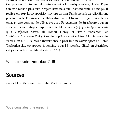
Compositeur instrumental s’intéressant à la musique mixte, Javier Elipe
Gimeno réalise plusieurs projets liant musique instrumentale et image. Il
réalise en 2015 la composition sonore du film
Diable, Écoute
de Clio Simon,
produit par le Fresnoy en collaboration avec l’Ircam. Il reçoit par ailleurs
en 2014 une commande d’État avec les Percussions de Strasbourg pour un
spectacle cinématographique sur deux films muets (
9413: The life and death
of a Hollywood Extra,
de Robert Florey et Slavko Vorkapich, et
*Entr’acte *de René Clair). Ces deux pièces sont créées à la Biennale de
Venise en 2016. Sa pièce instrumentale pour le film
Outer Space
de Peter
Tscherkassky, composée à l’origine pour l’Ensemble Nikel en Autriche,
est jouée au festival ManiFeste en 2019.
© Ircam-Centre Pompidou, 2019
sources
Javier Elipe Gimeno ; Ensemble Contrechamps.
Vous constatez une erreur ?