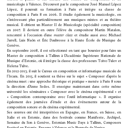
musicologie à Valence. Découvert par le compositeur
José Manuel López
López
, il poursuit sa formation à Paris et intègre sa classe de
composition à Paris 8 en 2006. Il étudie également la musicologie, en
s’intéressant plus particulièrement aux musiques mixtes et au théâtre
musical. Il obtient un Master II de Musicologie (spécialité composition)
en 2007. Il devient en outre l’élève du compositeur Martin Matalon,
rencontré à l’occasion d’une
master class
et étudie aussi avec Michael
Jarrell, Luis Naón et Éric Daubresse à la Haute École de Musique de
Genève.
En septembre 2008, il est sélectionné en tant que boursier pour faire un
Master de composition à Tallinn à l’Académie Supérieure Nationale de
Musique d’Estonie, où il intègre la classe des professeurs Toivo Tulev et
Helena Tulve.
En 2012-2013, il suit le Cursus en composition et informatique musicale de
l’Ircam. En 2015, il soutient sa thèse sur le sujet « Composer d’après le
cinéma muet : une approche théorique et pratique » menée à Paris 8 sous
la direction d’Anne Sedes. Il enseigne maintenant dans cette même
université les séminaires « Composer avec le cinéma expérimental » et
« Composition contemporaine avec l’outil informatique ». Il organise
également des journées d’étude et des événements autour de la
composition sonore et du cinéma expérimental.
Ses œuvres ont été interprétées en Espagne, en France, en Suisse, en
Italie et en Estonie, dans des festivals comme Manifeste, Archipel,
Semaine du Son à Genève, Estonian Music Days à Tallinn, Composers
Festival en Estonie, Ensems à Valence et la Biennale de Venise.