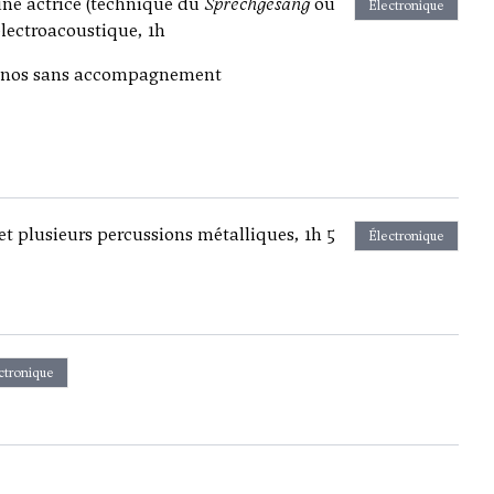
une actrice (technique du
Sprechgesang
ou
Électronique
lectroacoustique, 1h
ranos sans accompagnement
t plusieurs percussions métalliques, 1h 5
Électronique
ctronique