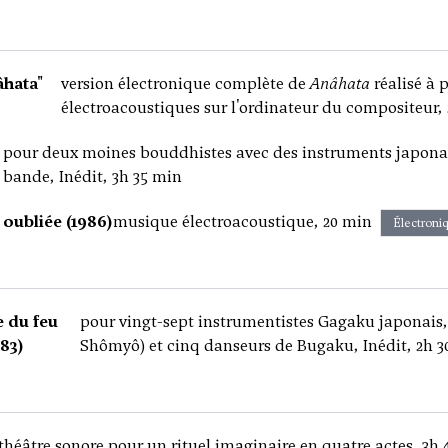
âhata"
version électronique complète de
Anâhata
réalisé à 
électroacoustiques sur l'ordinateur du compositeur,
pour deux moines bouddhistes avec des instruments japonais
bande, Inédit, 3h 35 min
 oubliée (1986)
musique électroacoustique, 20 min
Électroni
e du feu
pour vingt-sept instrumentistes Gagaku japonais
83)
Shômyô) et cinq danseurs de Bugaku, Inédit, 2h 3
théâtre sonore pour un rituel imaginaire en quatre actes, 3h