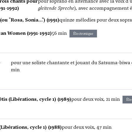
 trois chants pour
pour soprano en alternance avec la voix d'
991-1992)
gleitende Spreche
), avec accompagnement é
(ou "Rosa, Sonia...") (1991)
quinze mélodies pour deux sop
an Women (1991-1992)
56 min
Électronique
-
pour une soliste chantante et jouant du Satsuma-biwa e
min
is (Libérations, cycle 1) (1989)
pour deux voix, 21 min
Éle
ibérations, cycle 1) (1988)
pour deux voix, 47 min