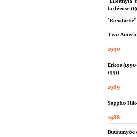
"Eileithyia"
la déesse (1
"Rosafarbe" 
Two Americ
1990
Erkos (1990
1991)
1989
Sappho Hikèt
1988
Butsumyôe (L