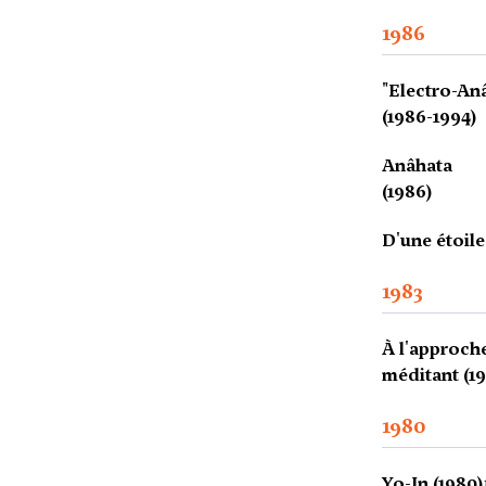
1986
"Electro-An
(1986-1994)
Anâhata
(1986)
D'une étoile
1983
À l'approch
méditant (19
1980
Yo-In (1980)