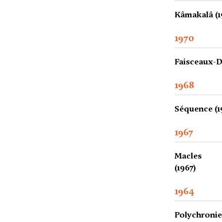
Kâmakalâ (1
1970
Faisceaux-Di
1968
Séquence (1
1967
Macles
(1967)
1964
Polychronie