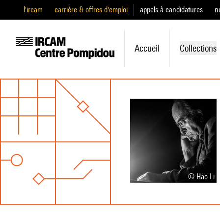
l'ircam
carrière & offres d'emploi
appels à candidatures
n
Accueil
Collections
© Hao Li