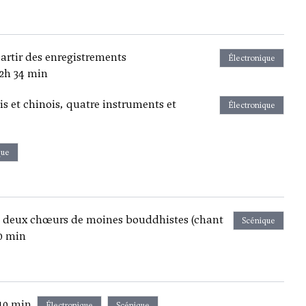
partir des enregistrements
Électronique
 2h 34 min
 et chinois, quatre instruments et
Électronique
que
, deux chœurs de moines bouddhistes (chant
Scénique
0 min
 40 min
Électronique
Scénique