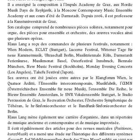
Il a enseigné la composition à l'Impuls Academy de Graz, aux Nordic
Musik Days de Reykjavik, à la Moscow Contemporary Music Ensemble
Academy et aux cours d'été de Darmstadt. Depuis 2006, il est professeur
à la Kunstuniversität de Graz.
Son catalogue comprend de nombreuses pièces solistes, notamment pour
orgue, des pièces pour ensemble et orchestre, des œuvres vocales ainsi
que plusieurs opéras.
Klaus Lang a reçu des commandes de plusieurs festivals, notamment :
Wien Modern, ECLAT (Stuttgart), Lucerne Festival, Wittener Tage für
neue Kammermusik, Ultraschall Berlin, Musiktriennale Köln, Darmstardt
Ferienkurse, Musikmonat Basel, Osterfestival Innsbruck, Biennale
München, New Music Festival (Stockholm), Monday Evening Concerts
(Los Angeles), Takefu Festival (Japon).
Ses œuvres ont été jouées entre autres par le Klangforum Wien, le
Quatuor Arditti, l’Ensemble intercontemporain, Musikfabrik, l'ŒMN
(Österreichisches Ensemble für neue Musik), l’ensemble Die Reihe, le
Nieuw Ensemble Amsterdam, le SWR Vokalensemble Stuttgart, le Studio
Percussion de Graz, le Recreation Orchester, l’Orchestre Symphonique de
Téhéran, le hr-Sinfonieorchester et le Rundfunk-Sinfonieorchester de
Berlin.
Klaus Lang mène également une carrière d’organiste, dans un répertoire
de musique ancienne et contemporaine et de musique improvisée.
Il écrit régulièrement des articles pour des revues musicales (
Positionen
,
kunstMusik
) et a mené une étude sur l’historique des différents systèmes
d’accord*, Auf Wohlklangswellen durch der Töne Meer* publié en 1999 par