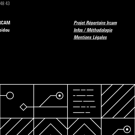
 48 43
’IRCAM
Projet Répertoire Ircam
pidou
Infos / Méthodologie
Mentions Légales