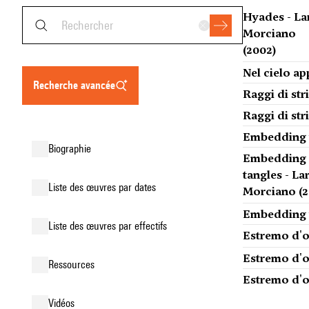
Hyades - La
Morciano
(2002)
Nel cielo ap
recherche avancée
Raggi di str
Raggi di str
Embedding t
biographie
Embedding
tangles - La
liste des œuvres par dates
Morciano (2
Embedding t
liste des œuvres par effectifs
Estremo d'o
Estremo d'o
ressources
Estremo d'o
vidéos