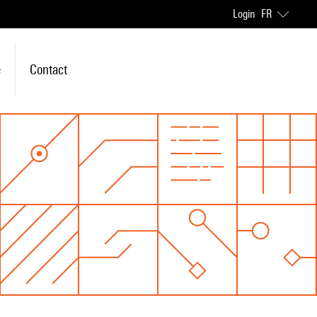
Login
FR
e
Contact