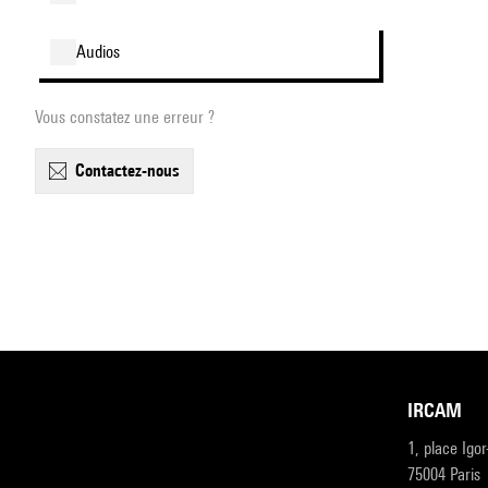
audios
Vous constatez une erreur ?
contactez-nous
IRCAM
1, place Igo
75004 Paris