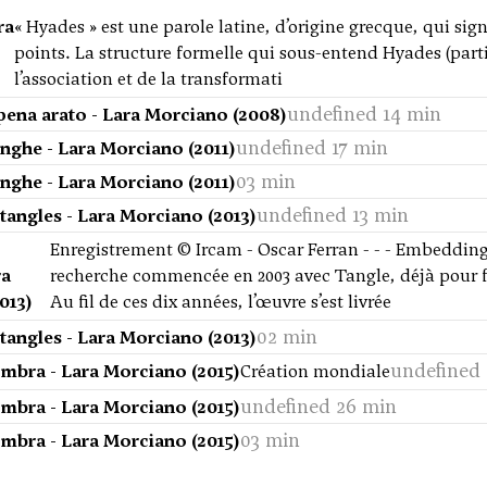
ra
« Hyades » est une parole latine, d’origine grecque, qui sig
points. La structure formelle qui sous-entend Hyades (partie
l’association et de la transformati
undefined 14 min
pena arato - Lara Morciano (2008)
undefined 17 min
inghe - Lara Morciano (2011)
03 min
inghe - Lara Morciano (2011)
undefined 13 min
angles - Lara Morciano (2013)
Enregistrement © Ircam - Oscar Ferran - - - Embedding
ra
recherche commencée en 2003 avec Tangle, déjà pour fl
013)
Au fil de ces dix années, l’œuvre s’est livrée
02 min
angles - Lara Morciano (2013)
undefined
mbra - Lara Morciano (2015)
Création mondiale
undefined 26 min
mbra - Lara Morciano (2015)
03 min
mbra - Lara Morciano (2015)