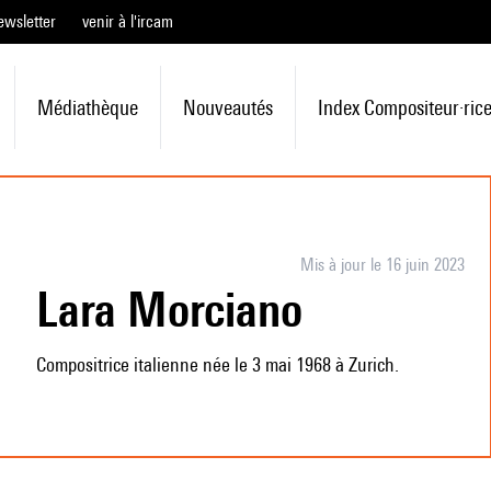
ewsletter
venir à l'ircam
Médiathèque
Nouveautés
Index Compositeur·ric
Mis à jour le 16 juin 2023
Lara Morciano
Compositrice italienne née le 3 mai 1968 à Zurich.