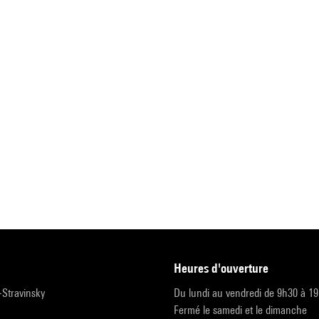
heures d'ouverture
r-Stravinsky
Du lundi au vendredi de 9h30 à 1
Fermé le samedi et le dimanche