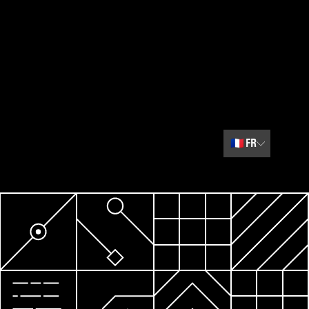
🇫🇷
FR