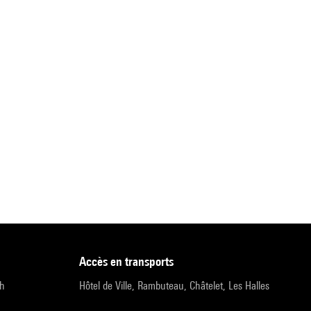
accès en transports
9h
Hôtel de Ville, Rambuteau, Châtelet, Les Halles