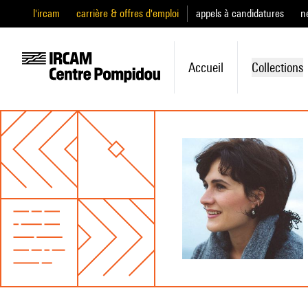
l'ircam
carrière & offres d'emploi
appels à candidatures
n
Accueil
Collections