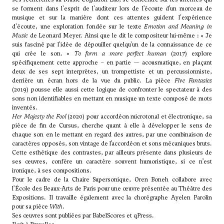
se forment dans l'esprit de l'auditeur lors de l’écoute d’un morceau de
musique et sur la manière dont ces attentes guident l'expérience
d'écoute, une exploration fondée sur le texte
Emotion and Meaning in
Music
de Leonard Meyer. Ainsi que le dit le compositeur lui-même : « Je
suis fasciné par l'idée de dépouiller quelqu'un de la connaissance de ce
qui crée le son. »
To form a more perfect human
(2017) explore
spécifiquement cette approche – en partie — acousmatique, en plaçant
deux de ses sept interprètes, un trompettiste et un percussionniste,
derrière un écran hors de la vue du public. La pièce
Five Fantasies
(2019) pousse elle aussi cette logique de confronter le spectateur à des
sons non identifiables en mettant en musique un texte composé de mots
inventés.
Her Majesty the Fool
(2020) pour accordéon microtonal et électronique, sa
pièce de fin de Cursus, cherche quant à elle à développer le sens de
chaque son en le mettant en regard des autres, par une combinaison de
caractères opposés, son vintage de l’accordéon et sons mécaniques bruts.
Cette esthétique des contrastes, par ailleurs présente dans plusieurs de
ses œuvres, confère un caractère souvent humoristique, si ce n’est
ironique, à ses compositions.
Pour le cadre de la Chaire Supersonique, Oren Boneh collabore avec
l’École des Beaux-Arts de Paris pour une œuvre présentée au Théâtre des
Expositions. Il travaille également avec la chorégraphe Ayelen Parolin
pour sa pièce
With
.
Ses œuvres sont publiées par BabelScores et qPress.