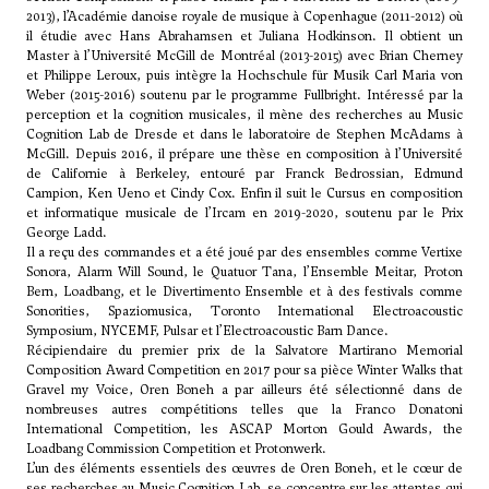
2013), l’Académie danoise royale de musique à Copenhague (2011-2012) où
il étudie avec
Hans Abrahamsen
et Juliana Hodkinson. Il obtient un
Master à l’Université McGill de Montréal (2013-2015) avec
Brian Cherney
et Philippe Leroux, puis intègre la Hochschule für Musik Carl Maria von
Weber (2015-2016) soutenu par le programme Fullbright. Intéressé par la
perception et la cognition musicales, il mène des recherches au Music
Cognition Lab de Dresde et dans le laboratoire de Stephen McAdams à
McGill. Depuis 2016, il prépare une thèse en composition à l’Université
de Californie à Berkeley, entouré par Franck Bedrossian,
Edmund
Campion
, Ken Ueno et Cindy Cox. Enfin il suit le Cursus en composition
et informatique musicale de l’Ircam en 2019-2020, soutenu par le Prix
George Ladd.
Il a reçu des commandes et a été joué par des ensembles comme Vertixe
Sonora, Alarm Will Sound, le Quatuor Tana, l’Ensemble Meitar, Proton
Bern, Loadbang, et le Divertimento Ensemble et à des festivals comme
Sonorities, Spaziomusica, Toronto International Electroacoustic
Symposium, NYCEMF, Pulsar et l’Electroacoustic Barn Dance.
Récipiendaire du premier prix de la Salvatore Martirano Memorial
Composition Award Competition en 2017 pour sa pièce Winter Walks that
Gravel my Voice, Oren Boneh a par ailleurs été sélectionné dans de
nombreuses autres compétitions telles que la Franco Donatoni
International Competition, les ASCAP Morton Gould Awards, the
Loadbang Commission Competition et Protonwerk.
L’un des éléments essentiels des œuvres de Oren Boneh, et le cœur de
ses recherches au Music Cognition Lab, se concentre sur les attentes qui