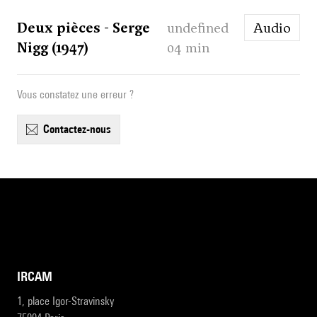
Deux pièces - Serge
undefined
Audio
Nigg (1947)
04 min
Vous constatez une erreur ?
contactez-nous
IRCAM
1, place Igor-Stravinsky