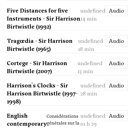
Five Distances for five
undefined
Audio
Instruments - Sir Harrison
14 min
Birtwistle (1992)
Tragœdia - Sir Harrison
undefined
Audio
Birtwistle (1965)
18 min
Cortege - Sir Harrison
undefined
Audio
Birtwistle (2007)
13 min
Harrison's Clocks - Sir
undefined
Audio
Harrison Birtwistle (1997-
28 min
1998)
English
undefined
Audio
Considérations
contemporary
générales sur la
01 h 29