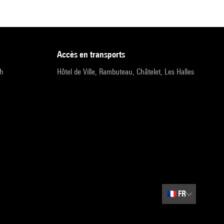
accès en transports
9h
Hôtel de Ville, Rambuteau, Châtelet, Les Halles
🇫🇷
FR