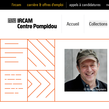
l'ircam
carrière & offres d'emploi
appels à candidatures
n
Accueil
Collections
© Wonge Bergmann