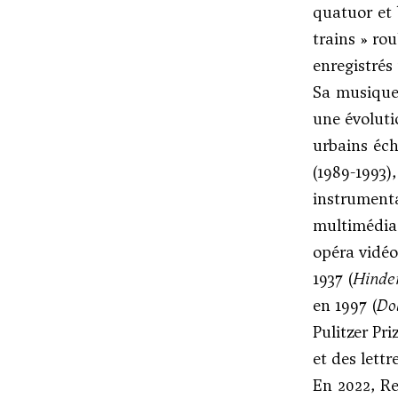
quatuor et 
trains » ro
enregistrés
Sa musique
une évoluti
urbains éch
(1989-1993
instrument
multimédia
opéra vidéo
1937 (
Hinde
en 1997 (
Do
Pulitzer Pr
et des lettr
En 2022, R