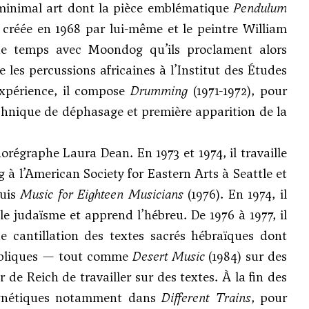
u minimal art dont la pièce emblématique
Pendulum
 créée en 1968 par lui-même et le peintre William
que temps avec Moondog qu’ils proclament alors
 les percussions africaines à l’Institut des Études
expérience, il compose
Drumming
(1971-1972), pour
echnique de déphasage et première apparition de la
horégraphe Laura Dean. En 1973 et 1974, il travaille
 l’American Society for Eastern Arts à Seattle et
puis
Music for Eighteen Musicians
(1976). En 1974, il
le judaïsme et apprend l’hébreu. De 1976 à 1977, il
e cantillation des textes sacrés hébraïques dont
bibliques — tout comme
Desert Music
(1984) sur des
de Reich de travailler sur des textes. À la fin des
agnétiques notamment dans
Different Trains
, pour