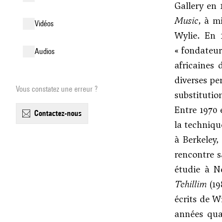
Gallery en 
Music
, à m
vidéos
Wylie. En 
« fondateur
audios
africaines
diverses pe
Vous constatez une erreur ?
substitutio
Entre 1970 
contactez-nous
la techniqu
à Berkeley,
rencontre s
étudie à N
Tehillim
(19
écrits de W
années qua