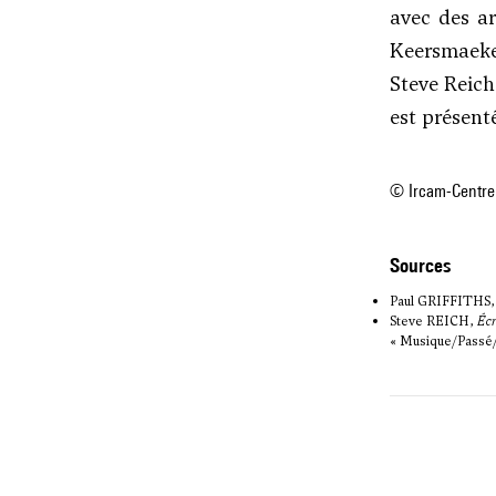
avec des a
Keersmaeke
Steve Reich
est présent
© Ircam-Centre
sources
Paul GRIFFITHS, «
Steve REICH,
Écr
« Musique/Passé/