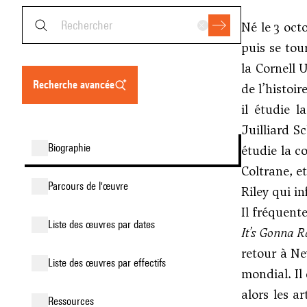
Né le 3 oct
puis se tou
la Cornell 
recherche avancée
de l’histoi
il étudie 
Juilliard S
biographie
étudie la 
Coltrane, et
parcours de l'œuvre
Riley
qui in
Il fréquen
liste des œuvres par dates
It’s Gonna R
retour à Ne
liste des œuvres par effectifs
mondial. Il
alors les a
ressources