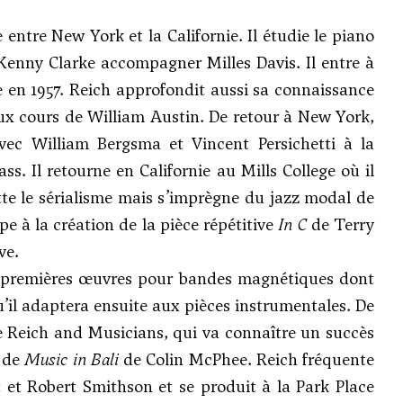
entre New York et la Californie. Il étudie le piano
 Kenny Clarke accompagner Milles Davis. Il entre à
ie en 1957. Reich approfondit aussi sa connaissance
aux cours de William Austin. De retour à New York,
avec
William Bergsma
et
Vincent Persichetti
à la
ass
. Il retourne en Californie au Mills College où il
ette le sérialisme mais s’imprègne du jazz modal de
ipe à la création de la pièce répétitive
In C
de
Terry
ve.
s premières œuvres pour bandes magnétiques dont
’il adaptera ensuite aux pièces instrumentales. De
e Reich and Musicians, qui va connaître un succès
e de
Music in Bali
de Colin McPhee. Reich fréquente
tt et Robert Smithson et se produit à la Park Place