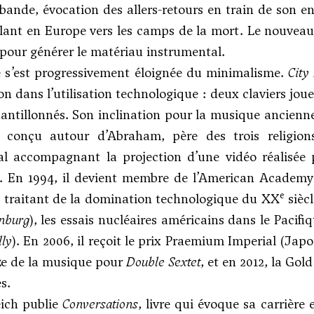
bande, évocation des allers-retours en train de son e
ulant en Europe vers les camps de la mort. Le nouveau
 pour générer le matériau instrumental.
 s’est progressivement éloignée du minimalisme.
City
on dans l’utilisation technologique : deux claviers jou
antillonnés. Son inclination pour la musique ancienne 
), conçu autour d’Abraham, père des trois religi
al accompagnant la projection d’une vidéo réalisée 
. En 1994, il devient membre de l’American Academy
e
 traitant de la domination technologique du XX
siècl
nburg
), les essais nucléaires américains dans le Pacifi
lly
). En 2006, il reçoit le prix Praemium Imperial (Japo
ize de la musique pour
Double Sextet
, et en 2012, la Go
es.
eich publie
Conversations
, livre qui évoque sa carrière