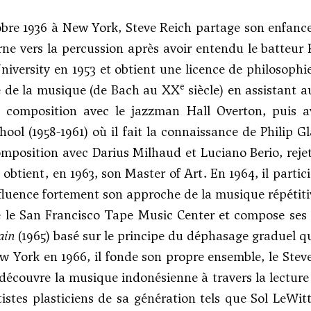
obre 1936 à New York, Steve Reich partage son enfance 
rne vers la percussion après avoir entendu le batteur
University en 1953 et obtient une licence de philosoph
e
re de la musique (de Bach au XX
siècle) en assistant 
la composition avec le jazzman Hall Overton, puis 
chool (1958-1961) où il fait la connaissance de
Philip Gl
composition avec
Darius Milhaud
et
Luciano Berio
, rej
 obtient, en 1963, son Master of Art. En 1964, il partic
fluence fortement son approche de la musique répétiti
te le San Francisco Tape Music Center et compose se
ain
(1965) basé sur le principe du déphasage graduel qu
w York en 1966, il fonde son propre ensemble, le Stev
 découvre la musique indonésienne à travers la lectur
rtistes plasticiens de sa génération tels que Sol LeWi