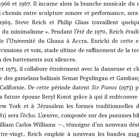
1966 et 1967. Il incarne alors la branche musicale d
i-chemin entre sculpture sonore et performance, sera
1969, Steve Reich et Philip Glass travaillent quel
 du minimalisme ». Pendant l’été de 1970, Reich étudie
 de l’Université du Ghana à Accra. Enrichi de cette 
rcussions et voix, stade ultime de raffinement de la t
n des battements aux silences.
et 1973, il collabore étroitement avec la danseuse et c
e des gamelans balinais Semar Pegulingan et Gambang à
 Californie. De cette période datent
Six Pianos
(1973) 
a future épouse Beryl Korot grâce à qui il redécouvre 
ew York et à Jérusalem les formes traditionnelles d
81) sera l’écho. L’œuvre, composée sur des psaumes 
illiam Carlos Williams —, témoigne d’un nouveau désir 
tre-vingt, Reich emploie à nouveau les bandes m