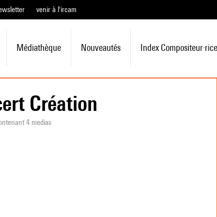
ewsletter
venir à l'ircam
Médiathèque
Nouveautés
Index Compositeur·ric
ert Création
ontenant 4 medias