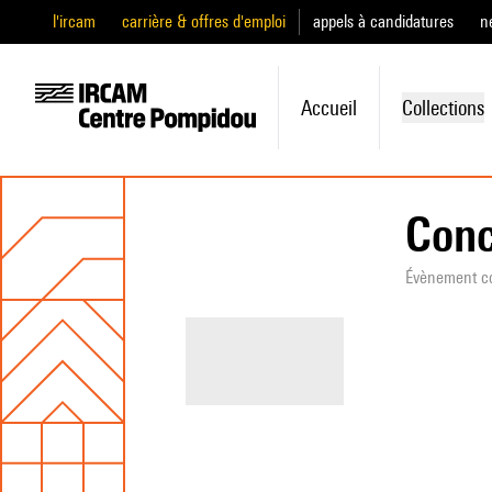
l'ircam
carrière & offres d'emploi
appels à candidatures
n
Accueil
Collections
Conc
Évènement c