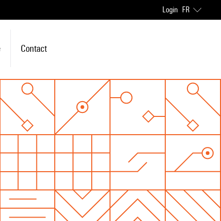
Login
FR
e
Contact