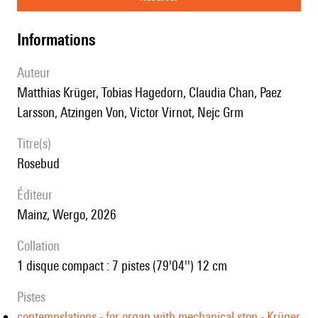
informations
auteur
Matthias Krüger, Tobias Hagedorn, Claudia Chan, Paez
Larsson, Atzingen Von, Victor Virnot, Nejc Grm
titre(s)
Rosebud
éditeur
Mainz, Wergo, 2026
collation
1 disque compact : 7 pistes (79'04'') 12 cm
Pistes
contempslations - for organ with mechanical stop - Krüger