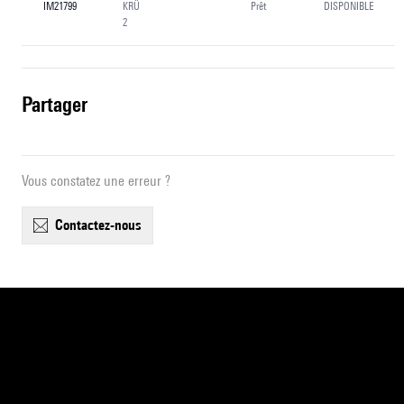
IM21799
KRÜ
Prêt
DISPONIBLE
2
partager
Vous constatez une erreur ?
contactez-nous