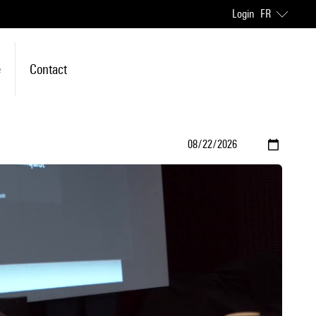
Login
FR
e
Contact