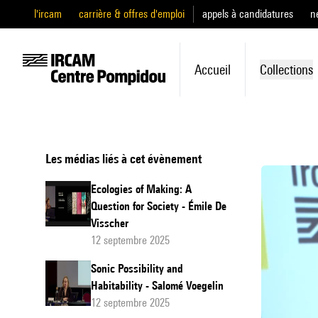
l'ircam
carrière & offres d'emploi
appels à candidatures
n
Accueil
Collections
Les médias liés à cet évènement
Ecologies of Making: A
Question for Society - Émile De
Visscher
12 septembre 2025
Sonic Possibility and
Habitability - Salomé Voegelin
12 septembre 2025