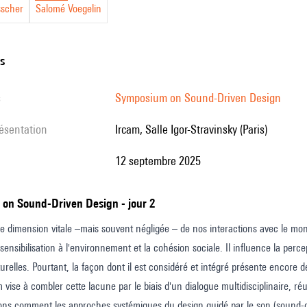
sscher
Salomé Voegelin
:
n
ns
s
Symposium on Sound-Driven Design
résentation
Ircam, Salle Igor-Stravinsky (Paris)
12 septembre 2025
ity
lity
 on Sound-Driven Design - jour 2
e dimension vitale –mais souvent négligée – de nos interactions avec le mond
sensibilisation à l'environnement et la cohésion sociale. Il influence la per
turelles. Pourtant, la façon dont il est considéré et intégré présente encore 
vise à combler cette lacune par le biais d'un dialogue multidisciplinaire, r
ns comment les approches systémiques du design guidé par le son (sound-dri