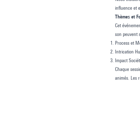
influence et 
Thèmes et F
Cet événement
son peuvent s
Process et M
Intrication H
Impact Sociét
Chaque sessio
animés. Les r