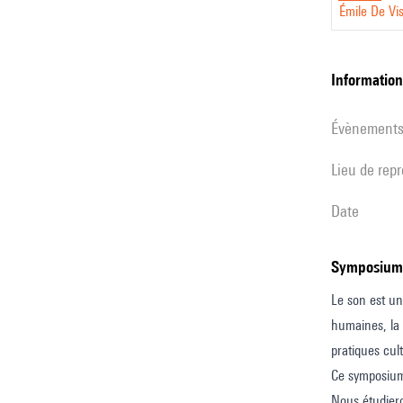
Émile De Vi
Making
A
Questio
informatio
for
évènement
Society
/
Lieu de rep
Sonic
date
Possibil
and
Habitabi
Symposium
Le son est un
humaines, la 
pratiques cul
Ce symposium 
Nous étudiero