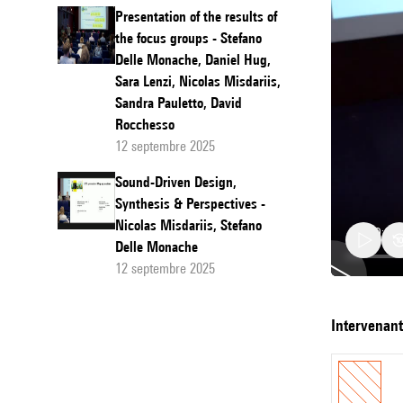
Presentation of the results of
the focus groups - Stefano
Delle Monache, Daniel Hug,
Sara Lenzi, Nicolas Misdariis,
Sandra Pauletto, David
Rocchesso
12 septembre 2025
Sound-Driven Design,
Synthesis & Perspectives -
Nicolas Misdariis, Stefano
Delle Monache
12 septembre 2025
Dialogu
intervenan
—
Ecologi
of