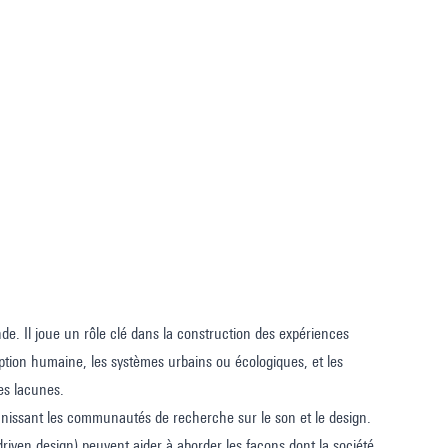
e. Il joue un rôle clé dans la construction des expériences
ception humaine, les systèmes urbains ou écologiques, et les
des lacunes.
éunissant les communautés de recherche sur le son et le design.
ven design) peuvent aider à aborder les façons dont la société