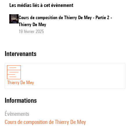
Les médias liés à cet évènement
de
composition
Cours de composition de Thierry De Mey - Partie 2 -
de
Thierry De Mey
Thierry
19 février 2025
De
Mey
intervenants
-
Partie
1
Thierry De Mey
informations
évènements
Cours de composition de Thierry De Mey