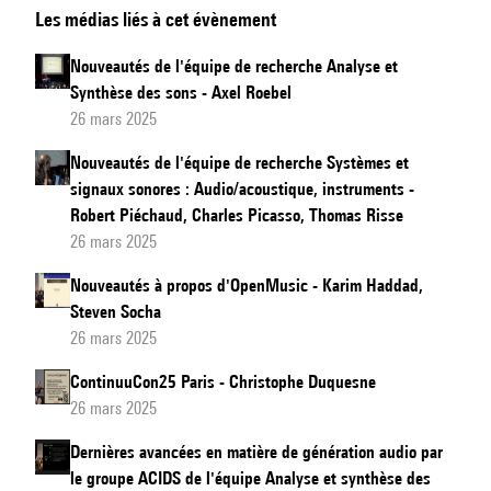
Les médias liés à cet évènement
IoT
v3
Nouveautés de l'équipe de recherche Analyse et
:
Synthèse des sons - Axel Roebel
Mise
26 mars 2025
sur
Nouveautés de l'équipe de recherche Systèmes et
le
signaux sonores : Audio/acoustique, instruments -
marché
Robert Piéchaud, Charles Picasso, Thomas Risse
et
26 mars 2025
disponibilité
Nouveautés à propos d'OpenMusic - Karim Haddad,
Steven Socha
26 mars 2025
ContinuuCon25 Paris - Christophe Duquesne
26 mars 2025
Dernières avancées en matière de génération audio par
le groupe ACIDS de l'équipe Analyse et synthèse des