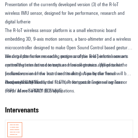
Presentation of the currently developed version (3) of the R-IoT
wireless IMU sensor, designed for live performance, research and
digital lutherie
The R-IoT wireless sensor platform is a small electronic board
embedding 3D, 9-axis motion sensors, a baro-altimeter and a wireless
microcontroller designed to make Open Sound Control based gestural
sensing systems for research, motion analysis and performance arts
We detail the firmware coding progress of the R-IoT inertial sensors
controlling interactive contents and live electronics. We present the
system that can be usd to capture musical gesture applied to live
finalized version of the board and its distribution by the french
performance and new instrument making. A particular focus will be
company EOWAVE.
shed on how to modify the firwmare for custom external sensors or
Presentation by Emmanuel FLETY, Prototypes & Engineering Team
needs as well a MIDI BLE applications.
(PIP) / Marc SIRGUY (EOWAVE)
intervenants