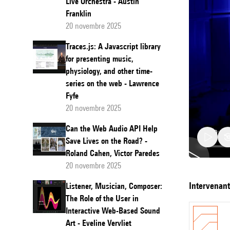
Live Orchestra - Austin
Franklin
20 novembre 2025
Traces.js: A Javascript library
for presenting music,
physiology, and other time-
series on the web - Lawrence
Fyfe
20 novembre 2025
Can the Web Audio API Help
Save Lives on the Road? -
Roland Cahen, Victor Paredes
20 novembre 2025
Orbits
intervenan
Listener, Musician, Composer:
and
The Role of the User in
Interactive Web-Based Sound
Bodies
Art - Eveline Vervliet