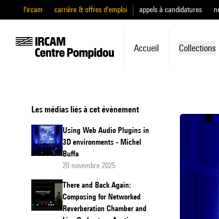
l'ircam
carrière & offres d'emploi
appels à candidatures
n
Accueil
Collections
Les médias liés à cet évènement
Using Web Audio Plugins in
3D environments - Michel
Buffa
20 novembre 2025
There and Back Again:
Composing for Networked
Reverberation Chamber and