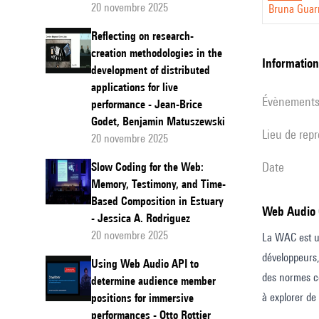
20 novembre 2025
Bruna Guarn
Reflecting on research-
creation methodologies in the
informatio
development of distributed
applications for live
évènement
performance - Jean-Brice
Godet, Benjamin Matuszewski
Lieu de rep
20 novembre 2025
date
Slow Coding for the Web:
Memory, Testimony, and Time-
Based Composition in Estuary
Web Audio
- Jessica A. Rodriguez
20 novembre 2025
La WAC est un
développeurs,
Using Web Audio API to
des normes co
determine audience member
à explorer de 
positions for immersive
performances - Otto Rottier