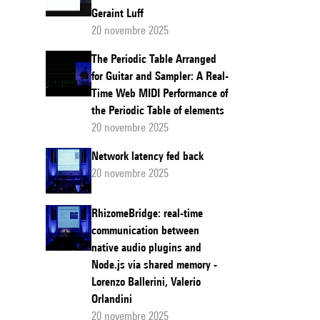
Geraint Luff
20 novembre 2025
The Periodic Table Arranged
for Guitar and Sampler: A Real-
Time Web MIDI Performance of
the Periodic Table of elements
20 novembre 2025
Network latency fed back
20 novembre 2025
RhizomeBridge: real-time
communication between
native audio plugins and
Node.js via shared memory -
Lorenzo Ballerini, Valerio
Orlandini
20 novembre 2025