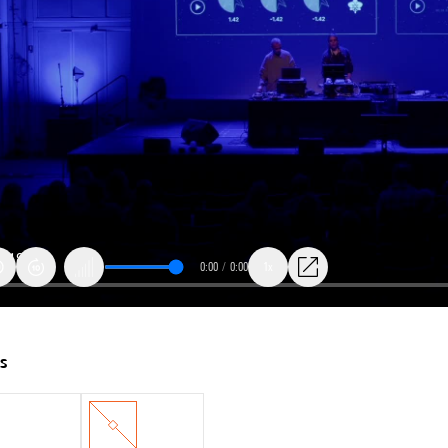
0:00
/
0:00
1x
ts