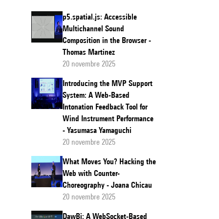
p5.spatial.js: Accessible
Multichannel Sound
Composition in the Browser -
Thomas Martinez
20 novembre 2025
Introducing the MVP Support
System: A Web-Based
Intonation Feedback Tool for
Wind Instrument Performance
- Yasumasa Yamaguchi
20 novembre 2025
What Moves You?​ Hacking the
Web with Counter-
Choreography​ - Joana Chicau
20 novembre 2025
DawBi: A WebSocket-Based