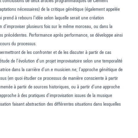
 et conclusions de deux articles programmatiques de Clément
aptations nécessaires) de la critique génétique (également appelée
 prend à rebours l’idée selon laquelle serait une création
on d’improviser plusieurs fois sur le même morceau, ou dans la
ces précédentes. Performance après performance, se développe ainsi
 cours du processus.
ermettront de les confronter et de les discuter à partir de cas
tude de l’évolution d’un projet improvisatoire selon une temporalité
atrice dans la carrière d’un.e musicien.ne; l’approche génétique de
cessus (en quoi étudier ce processus de manière consciente à partir
e menée à partir de sources historiques, ou à partir d’une approche
e approche à des pratiques d’improvisation issues de la musique
sation faisant abstraction des différentes situations dans lesquelles