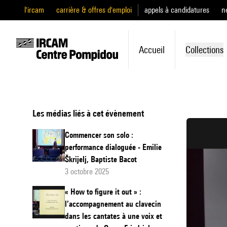
l'ircam
carrière & offres d'emploi
appels à candidatures
n
Accueil
Collections
Les médias liés à cet évènement
Commencer son solo :
performance dialoguée - Emilie
Škrijelj, Baptiste Bacot
3 octobre 2025
« How to figure it out » :
l’accompagnement au clavecin
dans les cantates à une voix et