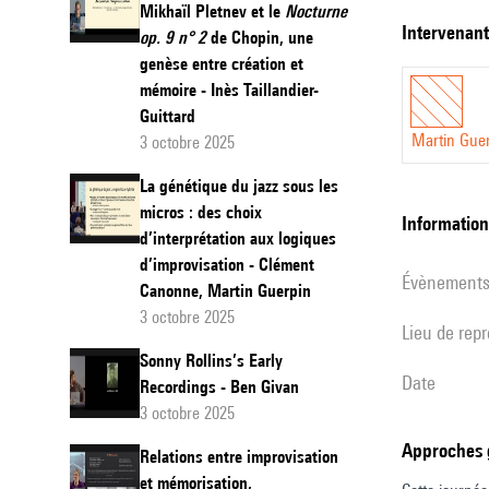
Mikhaïl Pletnev et le
Nocturne
forme « thème
dans
intervenan
op. 9 n° 2
de Chopin, une
partie thémat
l’élabor
genèse entre création et
l’émergence d
mémoire - Inès Taillandier-
de
modifications)
Guittard
l’interp
Aborder ce pr
Martin Gue
3 octobre 2025
collecti
expérimental 
La génétique du jazz sous les
d’un
travail de « 
micros : des choix
informatio
thème :
d’interprétation aux logiques
une
d’improvisation - Clément
évènement
étude
Canonne, Martin Guerpin
3 octobre 2025
des
Lieu de rep
session
Sonny Rollins’s Early
date
Recordings - Ben Givan
reels
3 octobre 2025
de
Approches
« Freed
Relations entre improvisation
et mémorisation,
Jazz