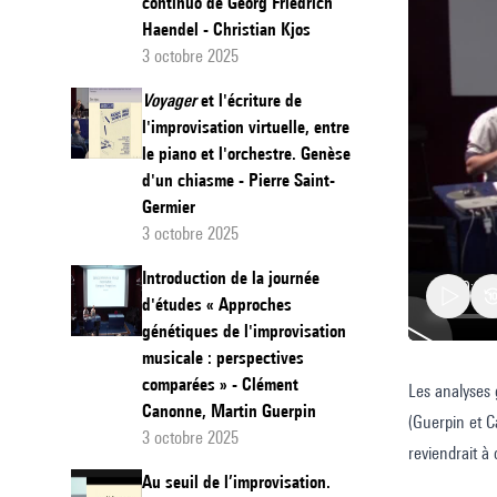
continuo de Georg Friedrich
Haendel - Christian Kjos
3 octobre 2025
Voyager
et l'écriture de
l'improvisation virtuelle, entre
le piano et l'orchestre. Genèse
d'un chiasme - Pierre Saint-
Germier
3 octobre 2025
Introduction de la journée
d'études « Approches
génétiques de l'improvisation
musicale : perspectives
comparées » - Clément
Les analyses 
Le
Canonne, Martin Guerpin
(Guerpin et C
rôle
3 octobre 2025
reviendrait à
de
Au seuil de l’improvisation.
l’« improvisa
l’improv