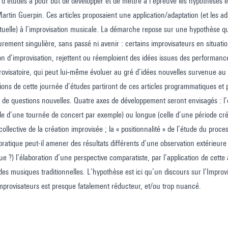
 d’études a pour but de développer et de mettre à l’épreuve les hypothèses
rtin Guerpin. Ces articles proposaient une application/adaptation (et les ad
tuelle) à l’improvisation musicale. La démarche repose sur une hypothèse qui
rement singulière, sans passé ni avenir : certains improvisateurs en situati
n d’improvisation, rejettent ou réemploient des idées issues des performan
e
rovisatoire, qui peut lui‑même évoluer au gré d’idées nouvelles survenue au
ions de cette journée d’études partiront de ces articles programmatiques et p
 de questions nouvelles. Quatre axes de développement seront envisagés : l’é
e d’une tournée de concert par exemple) ou longue (celle d’une période cré
collective de la création improvisée ; la « positionnalité » de l’étude du pro
pratique peut-il amener des résultats différents d’une observation extérieur
e ?) l’élaboration d’une perspective comparatiste, par l’application de cett
des musiques traditionnelles. L’hypothèse est ici qu’un discours sur l’Improvi
improvisateurs est presque fatalement réducteur, et/ou trop nuancé.