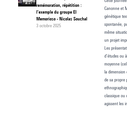
Cette journée
remémoration, répétition :
Dance »
Canonne et Ma
l’exemple du groupe El
du
génétique tex
Memorioso - Nicolas Souchal
spontanée, pu
second
3 octobre 2025
même situatio
quintett
un projet imp
de
Les présentat
Miles
d’études ou à
Davis
moyenne (cell
(1967)
la dimension 
de sa propre 
ethnographiqu
classique ou 
agissent les 