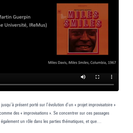
jusqu’à présent porté sur l’évolution d’un « projet improvisatoire »
 comme des « improvisations ». Se concentrer sur ces passages
ue également un rôle dans les parties thématiques, et que
sacrés et qui, pour cette raison, porteraient ce nom (comme dans la