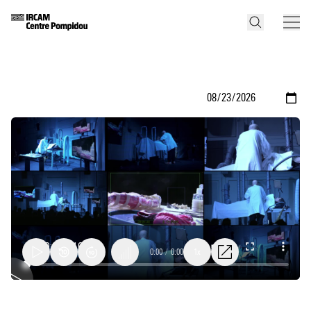
0:00
/
0:00
1x
Gala