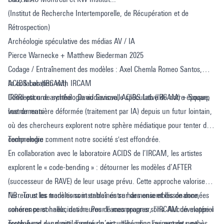
(Institut de Recherche Intertemporelle, de Récupération et de
Rétrospection)
Archéologie spéculative des médias AV / IA
Pierce Warnecke + Matthew Biederman 2025
Codage / Entraînement des modèles : Axel Chemla Romeo Santos,
ACIDS Lab (IRCAM)
In collaboration with IRCAM
Conception de synthé : David Genova, ACIDS Lab (IRCAM) + Squarp
IRRRI est une archéologie audiovisuelle spéculative de notre époque,
Instruments
vue de manière déformée (traitement par IA) depuis un futur lointain,
où des chercheurs explorent notre sphère médiatique pour tenter de
comprendre comment notre société s'est effondrée.
Technologie :
En collaboration avec le laboratoire ACIDS de l’IRCAM, les artistes
explorent le « code-bending » : détourner les modèles d’AFTER
(successeur de RAVE) de leur usage prévu. Cette approche valorise
l’erreur et les transitions instables entre harmonie et dissonance,
NB : Tous les modèles sont entraînés sur des ensembles de données
cohérence et hallucination. Pour l’accompagner, l’IRCAM développe «
sonores personnels, des heures de mes propres sons. Aucun matériel
Torch-bend », un outil inspiré du circuit-bending qui permet une «
protégé par des droits d’auteur n’est utilisé pour l’aspect de synthèse