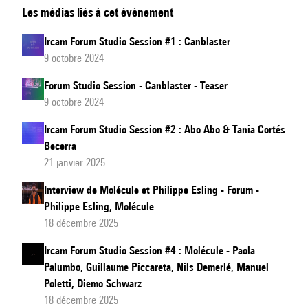
Les médias liés à cet évènement
Forum
Studio
Ircam Forum Studio Session #1 : Canblaster
Session
9 octobre 2024
#3 :
Forum Studio Session - Canblaster - Teaser
Pierce
9 octobre 2024
Warnecke
&
Ircam Forum Studio Session #2 : Abo Abo & Tania Cortés
Becerra
Matthew
21 janvier 2025
Biederman
Interview de Molécule et Philippe Esling - Forum -
Philippe Esling, Molécule
18 décembre 2025
Ircam Forum Studio Session #4 : Molécule - Paola
Palumbo, Guillaume Piccareta, Nils Demerlé, Manuel
Poletti, Diemo Schwarz
18 décembre 2025