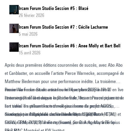
Ircam Forum Studio Session #5 : Blasé
26 février 2026
Ircam Forum Studio Session #7 : Cécile Lacharme
5 mai 2026
Ircam Forum Studio Session #6 : Anee Molly et Bart Bell
15 avril 2026
Après deux premières éditions couronnées de succès, avec Abo Abo
et Canblaster, on accueille l’artiste Pierce Warnecke, accompagné de
Matthew Biederman pour une performance inédite. La troisième
session du Forum Studio aura lieu le 14 octobre 2025 à 19h00 en live
Pierce Warnecke est un artiste numérique pluridisciplinaire à
streaming (YouTube) depuis le Studio 5 de l'Ircam. Pierce présentera
l'intersection de la musique expérimentale, des arts numériques et de
son travail en utilisant les technologies issues du projet ACIDS,
l'art vidéo. Il a présenté son travail sous forme de performances,
développé par l’équipe de recherche Analyse/Synthèse.
concerts et installations à des événements tels queMutek, CTM,
Sa musique a été publiée sur les labels Raster (DE), Room40 (AU) et
SXSW, GRM, ZKM, ManiFeste (Ircam), Sonic Acts, Martin Gropius
Contour Editions (US). Il est représenté par Disk Agency à Berlin.
Bau, MAC Montréal et KW Institut...
I.R.R.R.I.