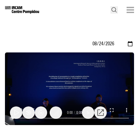
0:00
/
0:00
1x
Ircam