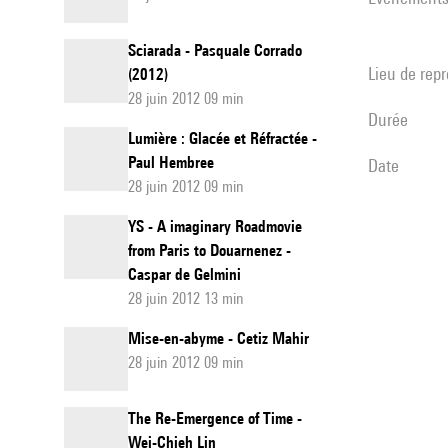
Sciarada - Pasquale Corrado
Lieu de rep
(2012)
28 juin 2012 09 min
durée
Lumière : Glacée et Réfractée -
Paul Hembree
date
28 juin 2012 09 min
YS - A imaginary Roadmovie
from Paris to Douarnenez -
Caspar de Gelmini
28 juin 2012 13 min
Mise-en-abyme - Cetiz Mahir
28 juin 2012 09 min
The Re-Emergence of Time -
Wei-Chieh Lin