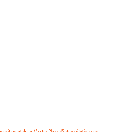
mposition et de la Master Class d'interprétation pour