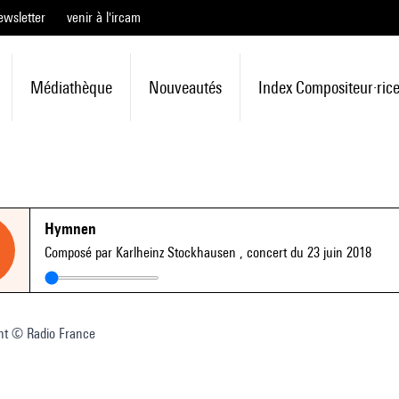
ewsletter
venir à l'ircam
Médiathèque
Nouveautés
Index Compositeur·ric
Hymnen
Composé par Karlheinz Stockhausen
, concert du 23 juin 2018
nt © Radio France