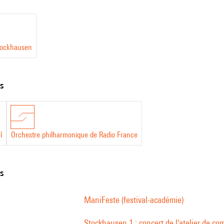
tockhausen
ts
l
Orchestre philharmonique de Radio France
ns
ManiFeste (festival-académie)
s
Stockhausen 1 : concert de l'atelier de co