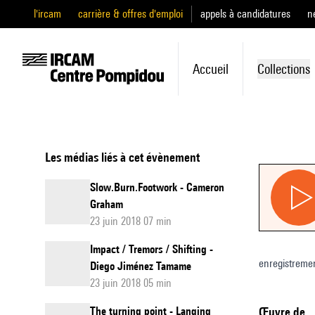
l'ircam
carrière & offres d'emploi
appels à candidatures
n
Accueil
Collections
Les médias liés à cet évènement
Slow.Burn.Footwork - Cameron
Graham
23 juin 2018 07 min
Impact / Tremors / Shifting -
enregistreme
Diego Jiménez Tamame
23 juin 2018 05 min
The turning point - Lanqing
Œuvre de