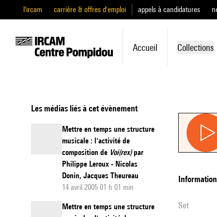
l'ircam
carrière & offres d'emploi
appels à candidatures
n
Accueil
Collections
Les médias liés à cet évènement
Mettre en temps une structure
musicale : l'activité de
composition de
Voi(rex)
par
Philippe Leroux - Nicolas
Donin, Jacques Theureau
informatio
14 avril 2005 01 h 01 min
set
Mettre en temps une structure