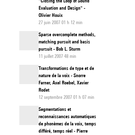
"Closing the Loop of Sound
Evaluation and Design" -
Olivier Houix
27 juin 2007 01 h 12 min
Sparse overcomplete methods,
matching pursuit and basis
pursuit - Bob L. Sturm
11 juillet 2007 48 min
Transformations de type et de
nature de la voix - Snorre
Farner, Axel Roebel, Xavier
Rodet
12 septembre 2007 01 h 07 min
Segmentations et
reconnaissances automatiques
de phonèmes de la voix, temps
différé, temps réel - Pierre