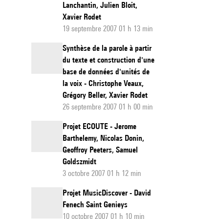
Lanchantin, Julien Bloit,
Xavier Rodet
19 septembre 2007 01 h 13 min
Synthèse de la parole à partir
du texte et construction d'une
base de données d'unités de
la voix - Christophe Veaux,
Grégory Beller, Xavier Rodet
26 septembre 2007 01 h 00 min
Projet ECOUTE - Jerome
Barthelemy, Nicolas Donin,
Geoffroy Peeters, Samuel
Goldszmidt
3 octobre 2007 01 h 12 min
Projet MusicDiscover - David
Fenech Saint Genieys
10 octobre 2007 01 h 10 min