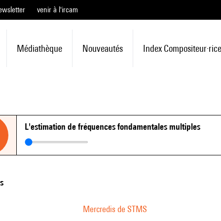
ewsletter
venir à l'ircam
Médiathèque
Nouveautés
Index Compositeur·ric
L'estimation de fréquences fondamentales multiples
ns
Mercredis de STMS