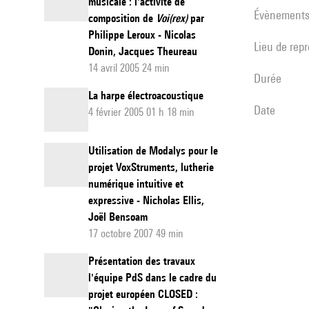
musicale : l'activité de
évènement
composition de
Voi(rex)
par
Philippe Leroux - Nicolas
Lieu de rep
Donin, Jacques Theureau
14 avril 2005 24 min
durée
La harpe électroacoustique
date
4 février 2005 01 h 18 min
Utilisation de Modalys pour le
projet VoxStruments, lutherie
numérique intuitive et
expressive - Nicholas Ellis,
Joël Bensoam
17 octobre 2007 49 min
Présentation des travaux
l'équipe PdS dans le cadre du
projet européen CLOSED :