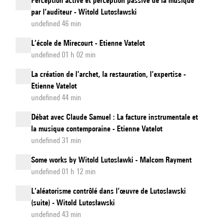
Perception active et perception passive de la musique
par l’auditeur - Witold Lutosławski
undefined 46 min
L’école de Mirecourt - Etienne Vatelot
undefined 01 h 02 min
La création de l’archet, la restauration, l’expertise -
Etienne Vatelot
undefined 44 min
Débat avec Claude Samuel : La facture instrumentale et
la musique contemporaine - Etienne Vatelot
undefined 31 min
Some works by Witold Lutoslawki - Malcom Rayment
undefined 01 h 12 min
L’aléatorisme contrôlé dans l’œuvre de Lutoslawski
(suite) - Witold Lutosławski
undefined 43 min