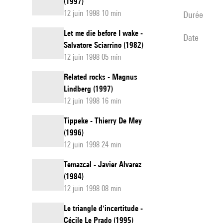
(1997)
12 juin 1998 10 min
durée
Let me die before I wake -
date
Salvatore Sciarrino (1982)
12 juin 1998 05 min
Related rocks - Magnus
Lindberg (1997)
12 juin 1998 16 min
Tippeke - Thierry De Mey
(1996)
12 juin 1998 24 min
Temazcal - Javier Alvarez
(1984)
12 juin 1998 08 min
Le triangle d'incertitude -
Cécile Le Prado (1995)