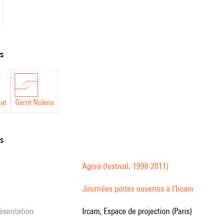
ts
nat
Gerrit Nulens
ns
Agora (festival, 1998-2011)
s
Journées portes ouvertes à l'Ircam
résentation
Ircam, Espace de projection (Paris)