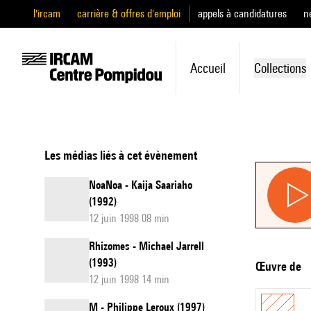
l'ircam
carrière & offres d'emploi
appels à candidatures
n
Accueil
Collections
Les médias liés à cet évènement
NoaNoa - Kaija Saariaho
(1992)
12 juin 1998 08 min
Rhizomes - Michael Jarrell
(1993)
Œuvre de
12 juin 1998 14 min
M - Philippe Leroux (1997)