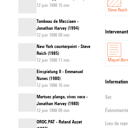
12 juin 1998 15 min
Steve Reich
Tombeau de Messiaen -
Jonathan Harvey (1994)
intervenan
12 juin 1998 09 min
New York counterpoint - Steve
Reich (1985)
Miquel Ber
12 juin 1998 11 min
Einspielung II - Emmanuel
Nunes (1980)
informatio
12 juin 1998 16 min
Mortuos plango, vivos voco -
set
Jonathan Harvey (1980)
évènement
12 juin 1998 09 min
OROC.PAT - Roland Auzet
Lieu de rep