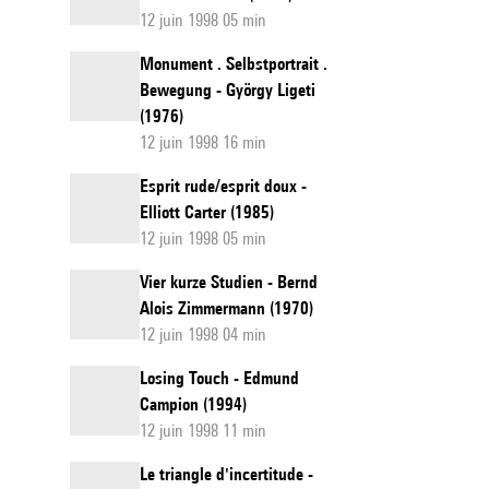
12 juin 1998 05 min
Monument . Selbstportrait .
Bewegung - György Ligeti
(1976)
12 juin 1998 16 min
Esprit rude/esprit doux -
Elliott Carter (1985)
12 juin 1998 05 min
Vier kurze Studien - Bernd
Alois Zimmermann (1970)
12 juin 1998 04 min
Losing Touch - Edmund
Campion (1994)
12 juin 1998 11 min
Le triangle d'incertitude -