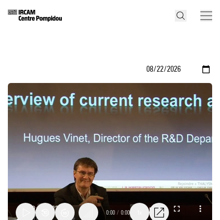
0:00
/
0:00
1x