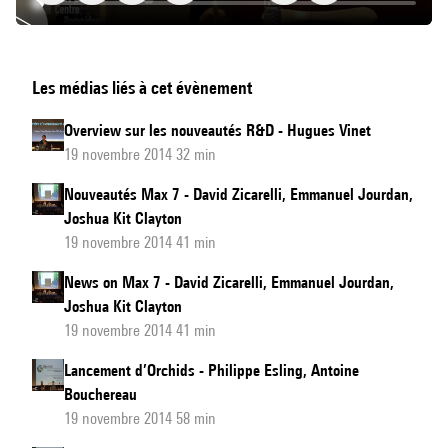
Ircam
Les médias liés à cet évènement
Research
and
Overview sur les nouveautés R&D - Hugues Vinet
Development
19 novembre 2014 32 min
News
Nouveautés Max 7 - David Zicarelli, Emmanuel Jourdan,
Joshua Kit Clayton
19 novembre 2014 41 min
News on Max 7 - David Zicarelli, Emmanuel Jourdan,
Joshua Kit Clayton
19 novembre 2014 41 min
Lancement d’Orchids - Philippe Esling, Antoine
Bouchereau
19 novembre 2014 58 min