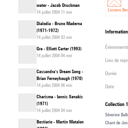
water - Jacob Druckman
Luciano Ber
14 juillet 2004 11 min
Dialodia - Bruno Maderna
(1971-1972)
informatio
14 juillet 2004 03 min
évènement
Gra - Elliott Carter (1993)
14 juillet 2004 04 min
Lieu de rep
Cassandra's Dream Song -
durée
Brian Ferneyhough (1970)
14 juillet 2004 06 min
date
Charisma - Iannis Xenakis
(1971)
Collection 
14 juillet 2004 04 min
Séverine Ballo
Bestiario - Martin Matalon
Chant de Jon