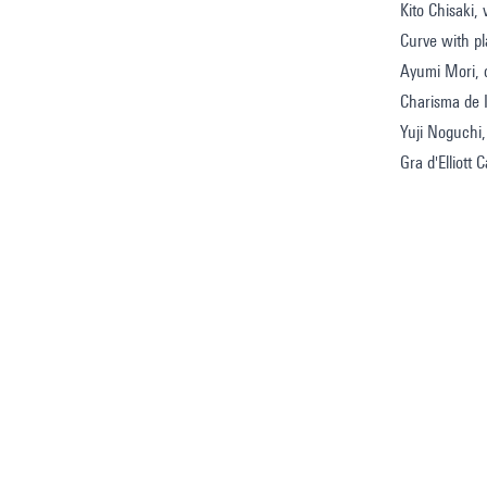
Kito Chisaki, 
Curve with p
Ayumi Mori, c
Charisma de 
Yuji Noguchi,
Gra d'Elliott C