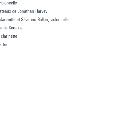
violoncelle
lateaux de Jonathan Harvey
larinette et Séverine Ballon, violoncelle
Ianis Xenakis
 clarinette
arter