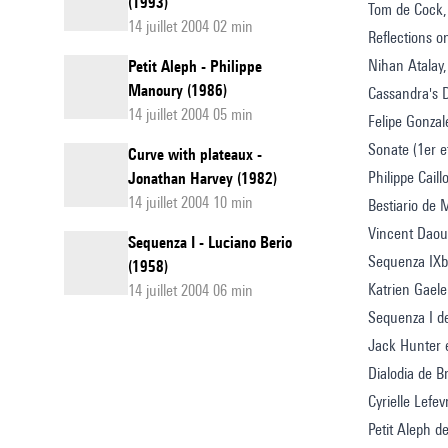
(1993)
Tom de Cock,
14 juillet 2004 02 min
Reflections 
Nihan Atalay,
Petit Aleph - Philippe
Manoury (1986)
Cassandra's 
14 juillet 2004 05 min
Felipe Gonzal
Sonate (1er 
Curve with plateaux -
Philippe Cail
Jonathan Harvey (1982)
14 juillet 2004 10 min
Bestiario de 
Vincent Daou
Sequenza I - Luciano Berio
Sequenza IXb
(1958)
Katrien Gaele
14 juillet 2004 06 min
Sequenza I d
Jack Hunter e
Dialodia de 
Cyrielle Lefev
Petit Aleph d