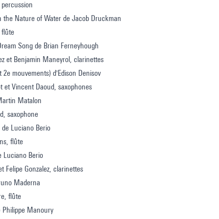
 percussion
on the Nature of Water de Jacob Druckman
 flûte
Dream Song de Brian Ferneyhough
ez et Benjamin Maneyrol, clarinettes
et 2e mouvements) d'Edison Denisov
lot et Vincent Daoud, saxophones
Martin Matalon
d, saxophone
 de Luciano Berio
ns, flûte
e Luciano Berio
t Felipe Gonzalez, clarinettes
Bruno Maderna
re, flûte
e Philippe Manoury