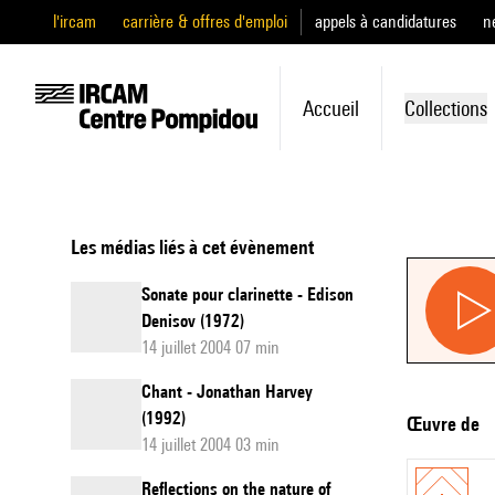
l'ircam
carrière & offres d'emploi
appels à candidatures
n
Accueil
Collections
Les médias liés à cet évènement
Sonate pour clarinette - Edison
Denisov (1972)
14 juillet 2004 07 min
Chant - Jonathan Harvey
(1992)
Œuvre de
14 juillet 2004 03 min
Reflections on the nature of