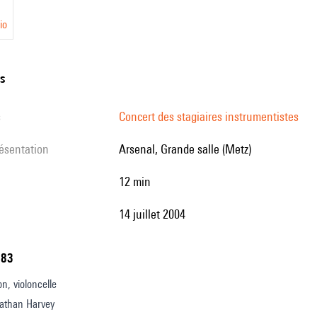
io
ns
s
Concert des stagiaires instrumentistes
résentation
Arsenal, Grande salle (Metz)
12 min
14 juillet 2004
183
n, violoncelle
athan Harvey