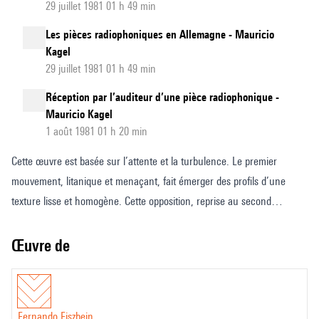
29 juillet 1981 01 h 49 min
Les pièces radiophoniques en Allemagne - Mauricio
Kagel
29 juillet 1981 01 h 49 min
Réception par l’auditeur d’une pièce radiophonique -
Mauricio Kagel
1 août 1981 01 h 20 min
Cette œuvre est basée sur l’attente et la turbulence. Le premier
mouvement, litanique et menaçant, fait émerger des profils d’une
texture lisse et homogène. Cette opposition, reprise au second
mouvement, accorde à celui-ci un caractère vertigineux,
concrétisation de la dyade lisse-striée.
Œuvre de
Fernando Fiszbein