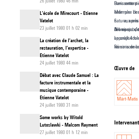
26 juillet 1980 46 min
Ravissement s
Dans cette pi
Murmure des 
enfin plu. Le 
L’école de Mirecourt - Etienne
Vatelot
6.… aux cris
nature, après
23 juillet 1980 01 h 02 min
Arbres qui s
des oiseaux, t
D’un point de
Le crépuscul
apparaît 4 fo
La création de l’archet, la
Réminiscenc
les sons de l
restauration, l’expertise -
Etienne Vatelot
Brise du soir
deux types : 
24 juillet 1980 44 min
Après la pluie
cris.
Œuvre de
Débat avec Claude Samuel : La
facture instrumentale et la
musique contemporaine -
Etienne Vatelot
Märt-Matis L
24 juillet 1980 31 min
Some works by Witold
intervenan
Lutoslawki - Malcom Rayment
27 juillet 1980 01 h 12 min