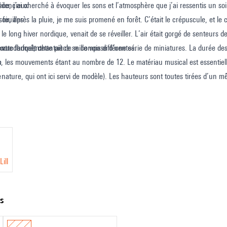
ilencieux
èce, j’ai cherché à évoquer les sons et l’atmosphère que j’ai ressentis un soi
feuilles
soir, après la pluie, je me suis promené en forêt. C’était le crépuscule, et le
 le long hiver nordique, venait de se réveiller. L’air était gorgé de senteurs 
’entrechoquent
oute la forêt chantait de mille voix différentes.
 vue formel, cette pièce se compose d’une série de miniatures. La durée d
e
is, les mouvements étant au nombre de 12. Le matériau musical est essentiell
e
a nature, qui ont ici servi de modèle). Les hauteurs sont toutes tirées d’un 
doux ou criards — parfois on distingue nettement les deux, parfois on passe
ill
ts