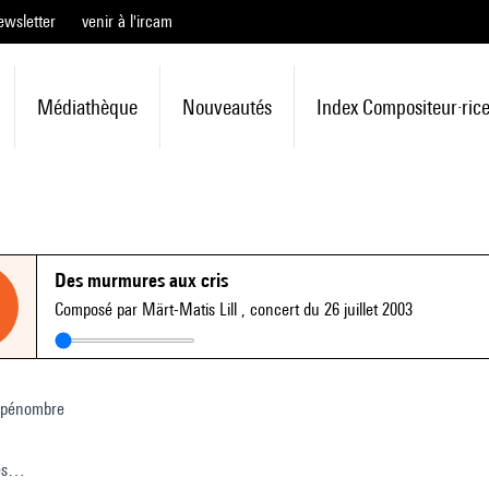
ewsletter
venir à l'ircam
Médiathèque
Nouveautés
Index Compositeur·ric
Des murmures aux cris
Composé par Märt-Matis Lill
, concert du 26 juillet 2003
a pénombre
es…