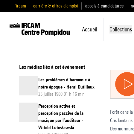
l'ircam
carrière & offres d'emploi
appels à candidatures
n
Accueil
Collections
Les médias liés à cet évènement
Les problèmes d’harmonie à
notre époque - Henri Dutilleux
25 juillet 1980 01 h 16 min
Perception active et
Forêt dans l
perception passive de la
musique par l’auditeur -
Cris lointains
Witold Lutosławski
Des murmur