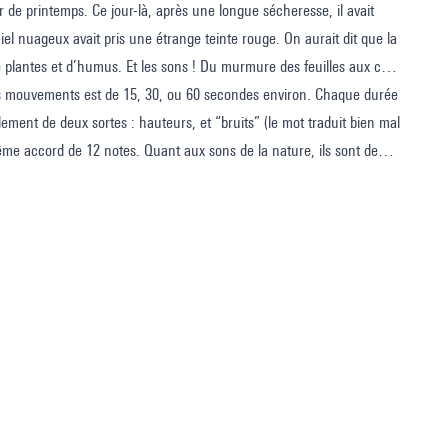
r de printemps. Ce jour-là, après une longue sécheresse, il avait
 ciel nuageux avait pris une étrange teinte rouge. On aurait dit que la
de plantes et d’humus. Et les sons ! Du murmure des feuilles aux cris
es mouvements est de 15, 30, ou 60 secondes environ. Chaque durée
ement de deux sortes : hauteurs, et “bruits” (le mot traduit bien mal
même accord de 12 notes. Quant aux sons de la nature, ils sont de
 insensiblement de l’un à l’autre, par exemple des murmures aux