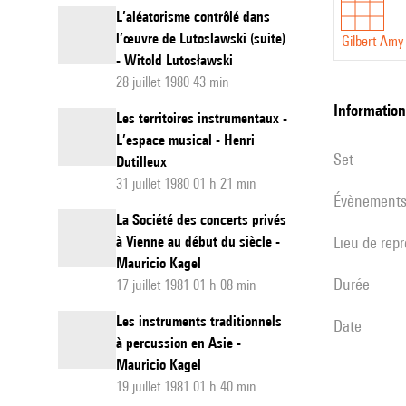
L’aléatorisme contrôlé dans
l’œuvre de Lutoslawski (suite)
Gilbert Amy
- Witold Lutosławski
28 juillet 1980 43 min
informatio
Les territoires instrumentaux -
L’espace musical - Henri
set
Dutilleux
31 juillet 1980 01 h 21 min
évènement
La Société des concerts privés
à Vienne au début du siècle -
Lieu de rep
Mauricio Kagel
durée
17 juillet 1981 01 h 08 min
Les instruments traditionnels
date
à percussion en Asie -
Mauricio Kagel
19 juillet 1981 01 h 40 min