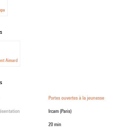
ppa
ts
ent Aimard
ns
s
Portes ouvertes à la jeunesse
résentation
Ircam (Paris)
20 min