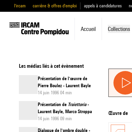
l'ircam
carrière & offres d'emploi
appels à candidatures
n
Accueil
Collections
Les médias liés à cet évènement
Présentation de l'œuvre de
Pierre Boulez - Laurent Bayle
14 juin 1996 04 min
Présentation de
Traiettoria
-
Laurent Bayle, Marco Stroppa
Œuvre de
14 juin 1996 09 min
Dialogue de l'ombre double -